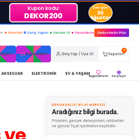
Kupon kodu:
Son gün
30
DEKOR200
Ağustos
im
✦
Fırsatlar
☀
Satış Yapın!
♥
Destek Ol
♥
Favorilerim
Dekordelisi Plus
0
nlarım
Kuponlarım
Giriş Yap / Üye Ol
Sepetim
AKSESUAR
ELEKTRONİK
EV & YAŞAM
Beğendiklerim
Karşılaştır
DEKORDELISI BILGI MERKEZI
Aradığınız bilgi burada.
Projeleri, gerçek deneyimleri, rehberleri
 ve
ve güncel fiyat içeriklerini keşfedin.