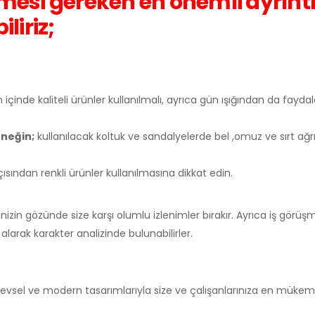
inmesi gereken en önemli ayrınt
liriz;
çinde kaliteli ürünler kullanılmalı, ayrıca gün ışığından da faydal
neğin;
kullanılacak koltuk ve sandalyelerde bel ,omuz ve sırt ağ
ından renkli ürünler kullanılmasına dikkat edin.
inizin gözünde size karşı olumlu izlenimler bırakır. Ayrıca iş görüş
larak karakter analizinde bulunabilirler.
 işlevsel ve modern tasarımlarıyla size ve çalışanlarınıza en mük