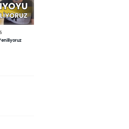
5
niliyoruz