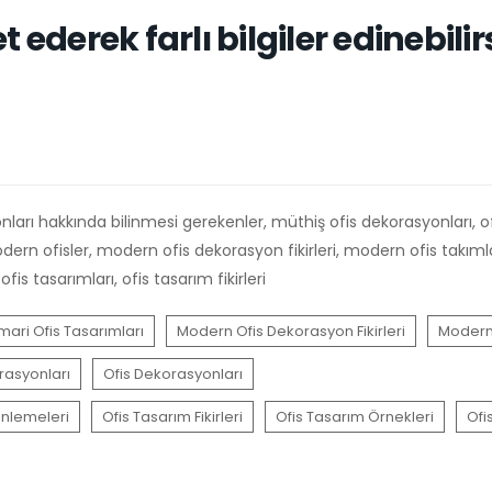
 ederek farlı bilgiler edinebilirs
nları hakkında bilinmesi gerekenler, müthiş ofis dekorasyonları, o
dern ofisler, modern ofis dekorasyon fikirleri, modern ofis takımla
ofis tasarımları, ofis tasarım fikirleri
mari Ofis Tasarımları
Modern Ofis Dekorasyon Fikirleri
Modern 
rasyonları
Ofis Dekorasyonları
enlemeleri
Ofis Tasarım Fikirleri
Ofis Tasarım Örnekleri
Ofi