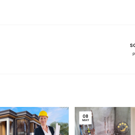
S
P
08
MAY