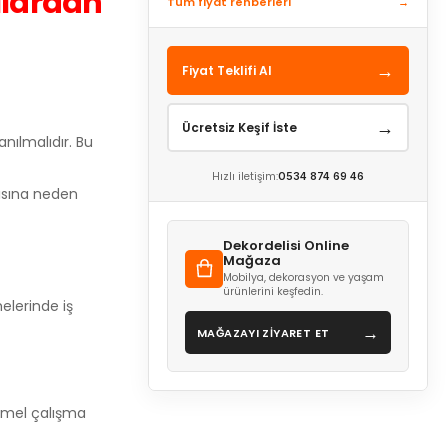
ılardan
Tüm fiyat rehberleri
→
→
Fiyat Teklifi Al
→
Ücretsiz Keşif İste
anılmalıdır. Bu
Hızlı iletişim:
0534 874 69 46
rısına neden
Dekordelisi Online
Mağaza
Mobilya, dekorasyon ve yaşam
ürünlerini keşfedin.
melerinde iş
→
MAĞAZAYI ZİYARET ET
emmel çalışma