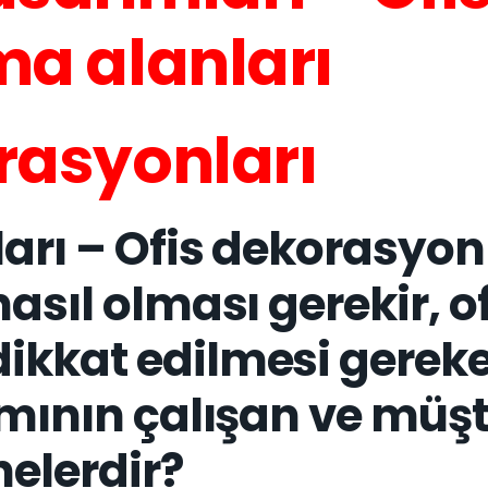
ma alanları
rasyonları
arı – Ofis dekorasyonl
asıl olması gerekir, of
ikkat edilmesi gerek
ımının çalışan ve müşt
nelerdir?