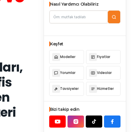
Nasıl Yardımcı Olabiliriz
Keşfet
Modeller
Fiyatlar
arı,
Yorumlar
Videolar
is
Tavsiyeler
Hizmetler
en
eri
Bizi takip edin