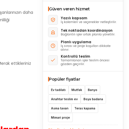
Güven veren hizmet
ışanlarınızın daha
Yazılı kapsam
liliği
İş kalemleri ve seçenekler netleştirilir.
Tek noktadan koordinasyon
Bağlantılı işler ortak planla yönetilir.
Planlı uygulama
İş sırası ve proje koşulları dikkate
alınır.
Kontrollü teslim
Tamamlanan işler teslim öncesi
Merak ettikleriniz
gözden geçirilir.
Popüler fiyatlar
Ev tadilatı
Mutfak
Banyo
Anahtar teslim ev
Boya badana
Asma tavan
Teras kapama
Mimari proje