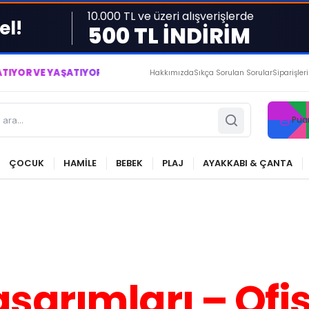
10.000 TL ve üzeri alışverişlerde
el!
500 TL İNDİRİM
 YAŞATIYORUZ ● BİZİMLE DAİMA KÂRDASINIZ...
Hakkımızda
Sıkça Sorulan Sorular
Siparişler
Pua
ÇOCUK
HAMİLE
BEBEK
PLAJ
AYAKKABI & ÇANTA
sarımları – Ofis