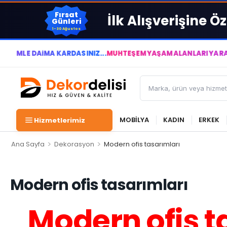
Fırsat
İlk Alışverişine Öz
Günleri
1-30 Ağustos
 DAİMA KÂRDASINIZ...
MUHTEŞEM YAŞAM ALANLARI YARATIYOR VE
MOBİLYA
KADIN
ERKEK
Hizmetlerimiz
>
>
Ana Sayfa
Dekorasyon
Modern ofis tasarımları
Modern ofis tasarımları
Modern ofis ta