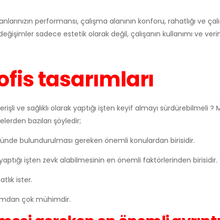
şanlarınızın performansı, çalışma alanının konforu, rahatlığı ve çal
değişimler sadece estetik olarak değil, çalışanın kullanımı ve verim
fis tasarımları
erişli ve sağlıklı olarak yaptığı işten keyif almayı sürdürebilmeli ? 
lerden bazıları şöyledir;
önünde bulundurulması gereken önemli konulardan birisidir.
 yaptığı işten zevk alabilmesinin en önemli faktörlerinden birisidir.
lık ister.
akımdan çok mühimdir.