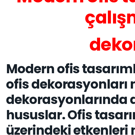
çalış
deko
Modern ofis tasarıml
ofis dekorasyonları n
dekorasyonlarında d
hususlar. Ofis tasar
üzerindeki etkenleri 