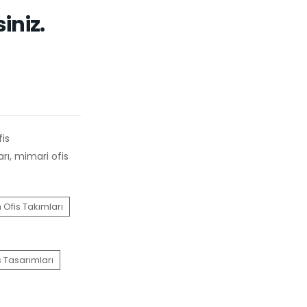
iniz.
fis
rı, mimari ofis
Ofis Takımları
s Tasarımları