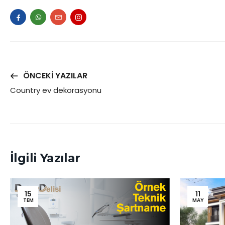
ÖNCEKI YAZILAR
Country ev dekorasyonu
İlgili Yazılar
15
11
TEM
MAY