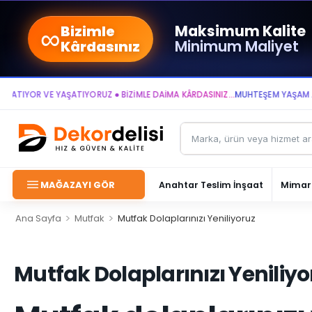
∞
Maksimum Kalite
Bizimle
Minimum Maliyet
Kârdasınız
YOR VE YAŞATIYORUZ ● BİZİMLE DAİMA KÂRDASINIZ...
MUHTEŞEM YAŞAM ALANL
MAĞAZAYI GÖR
Anahtar Teslim İnşaat
Mimari
>
>
Ana Sayfa
Mutfak
Mutfak Dolaplarınızı Yeniliyoruz
Mutfak Dolaplarınızı Yeniliyo