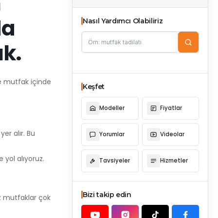
n
da
Nasıl Yardımcı Olabiliriz
ık.
e mutfak içinde
Keşfet
Modeller
Fiyatlar
er alır. Bu
Yorumlar
Videolar
 yol alıyoruz.
Tavsiyeler
Hizmetler
Bizi takip edin
ız mutfaklar çok