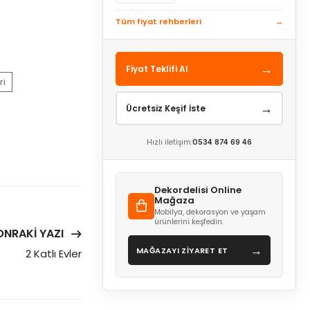
Tüm fiyat rehberleri
→
→
Fiyat Teklifi Al
ri
→
Ücretsiz Keşif İste
Hızlı iletişim:
0534 874 69 46
Dekordelisi Online
Mağaza
Mobilya, dekorasyon ve yaşam
ürünlerini keşfedin.
ONRAKI YAZI
→
MAĞAZAYI ZİYARET ET
2 Katlı Evler