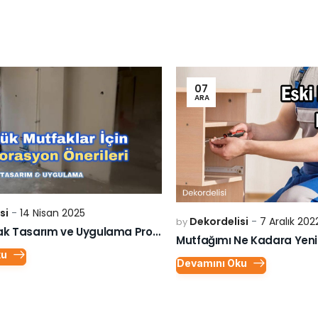
07
ARA
si
14 Nisan 2025
Dekordelisi
7 Aralık 202
by
Küçük Mutfak Tasarım ve Uygulama Projemiz
Mutfağımı Ne Kadara Yeni
ku
Devamını Oku