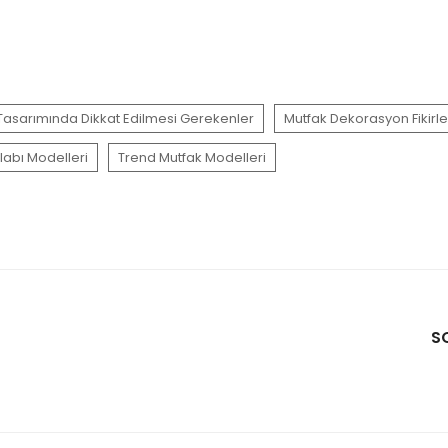
 Tasarımında Dikkat Edilmesi Gerekenler
Mutfak Dekorasyon Fikirle
labı Modelleri
Trend Mutfak Modelleri
S