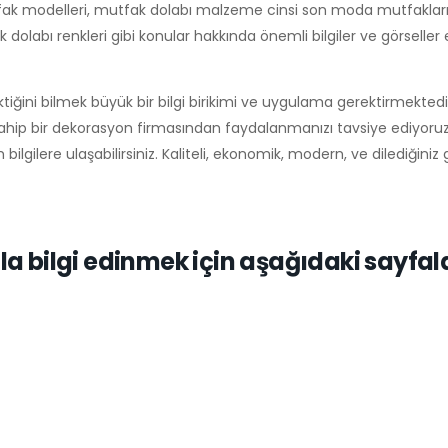
tfak modelleri, mutfak dolabı malzeme cinsi son moda mutfakları
dolabı renkleri gibi konular hakkında önemli bilgiler ve görseller
ğini bilmek büyük bir bilgi birikimi ve uygulama gerektirmektedi
hip bir dekorasyon firmasından faydalanmanızı tavsiye ediyoru
lgilere ulaşabilirsiniz. Kaliteli, ekonomik, modern, ve dilediğiniz
a bilgi edinmek için aşağıdaki sayfal