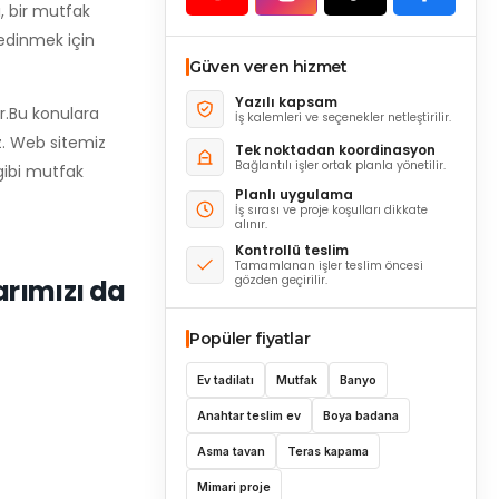
, bir mutfak
 edinmek için
Güven veren hizmet
Yazılı kapsam
r.Bu konulara
İş kalemleri ve seçenekler netleştirilir.
z. Web sitemiz
Tek noktadan koordinasyon
Bağlantılı işler ortak planla yönetilir.
 gibi mutfak
Planlı uygulama
İş sırası ve proje koşulları dikkate
alınır.
Kontrollü teslim
Tamamlanan işler teslim öncesi
gözden geçirilir.
arımızı da
Popüler fiyatlar
Ev tadilatı
Mutfak
Banyo
Anahtar teslim ev
Boya badana
Asma tavan
Teras kapama
Mimari proje