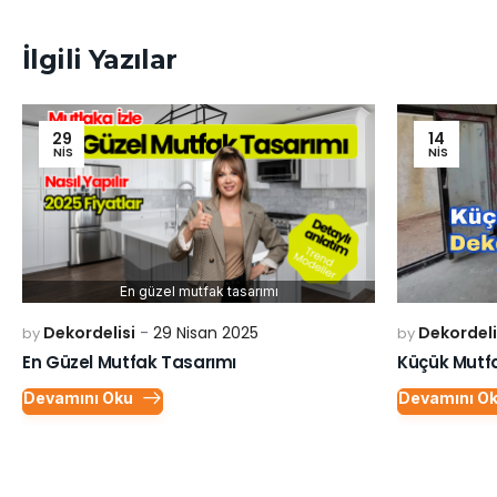
İlgili Yazılar
29
14
NIS
NIS
En güzel mutfak tasarımı
Dekordeli
Dekordelisi
29 Nisan 2025
by
by
En Güzel Mutfak Tasarımı
Devamını O
Devamını Oku