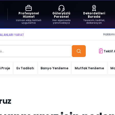
Profesyonel
Güleryüzlü
Dekordelileri
Hizmet
Personel
Burada
Uzman ekip, kaliteli
Her aşamada
Tasarım, tadilat,
uygulama
yanınızdayız
dekorasyon
Hakkım
ARI YARATIYOR VE YAŞATIYORUZ ● BİZİMLE DAİMA KÂRDASINIZ...
Teklif 
 Proje
Ev Tadilatı
Banyo Yenileme
Mutfak Yenileme
Mo
ruz