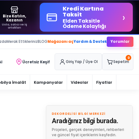
Kredi Kartına
›
Taksit
Bize Katılın,
Elden Taksitle
Kazanın
Usta, satıcı ve iş
Ödeme Kolaylığı
ortakları
ızda
Merak Ettikleriniz
BLOG
Mağazanı aç
Yardım & Destek
Yorumlar
0
Al
Ücretsiz Keşif
Giriş Yap / Üye Ol
Sepetim
bilya İmalât
Kampanyalar
Videolar
Fiyatlar
DEKORDELISI BILGI MERKEZI
Aradığınız bilgi burada.
Projeleri, gerçek deneyimleri, rehberleri
ve güncel fiyat içeriklerini keşfedin.