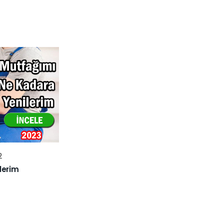
2
lerim