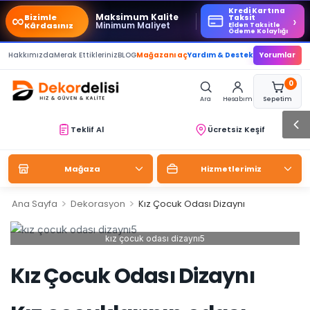
Kredi Kartına
∞
Maksimum Kalite
Bizimle
›
Taksit
Minimum Maliyet
Kârdasınız
Elden Taksitle
Ödeme Kolaylığı
Hakkımızda
Merak Ettikleriniz
BLOG
Mağazanı aç
Yardım & Destek
Yorumlar
0
Ara
Hesabım
Sepetim
Teklif Al
Ücretsiz Keşif
Mağaza
Hizmetlerimiz
>
>
Ana Sayfa
Dekorasyon
Kız Çocuk Odası Dizaynı
kız çocuk odası dizaynı5
Kız Çocuk Odası Dizaynı