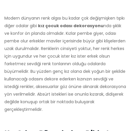
Modern dünyanın renk algısı bu kadar çok değişmişken tıpkı
diğer odalar gibi
kız çocuk odası dekorasyonu
nda şıklık
ve konfor ön planda olmalıdır. Kızlar pembe giyer, odası
pembe olur erkekler maviler içerisinde büyür gibi klişelerden
uzak durulmalıdır. Renklerin cinsiyeti yoktur, her renk herkes
için uygundur ve her çocuk ister kız ister erkek olsun
farketmez sevdiği renk tonlarının olduğu odalarda
büyümelidir. Bu yüzden genç kız olana dek yoğun bir şekilde
kullanacağı odasını dekore ederken kızınızın sevdiği ve
istediği renkler, aksesuarlar göz önüne alınarak dekorasyona
yön verilmelidir. Absürt istekleri ise onunla kızarak, didişerek
değilde konuşup ortak bir noktada buluşarak
gerçekleştirmelidir.