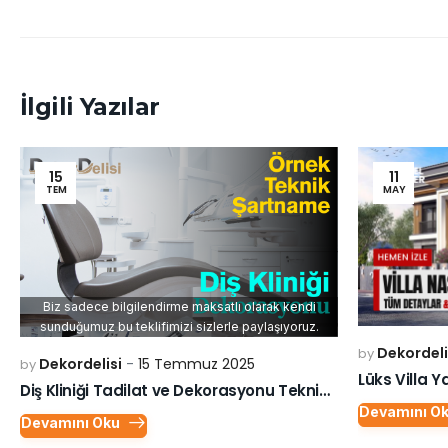
İlgili Yazılar
15
11
TEM
MAY
Biz sadece bilgilendirme maksatlı olarak kendi
sunduğumuz bu teklifimizi sizlerle paylaşıyoruz.
Dekordeli
by
Dekordelisi
15 Temmuz 2025
by
Diş Kliniği Tadilat ve Dekorasyonu Teknik Şartnamesi
Devamını O
Devamını Oku