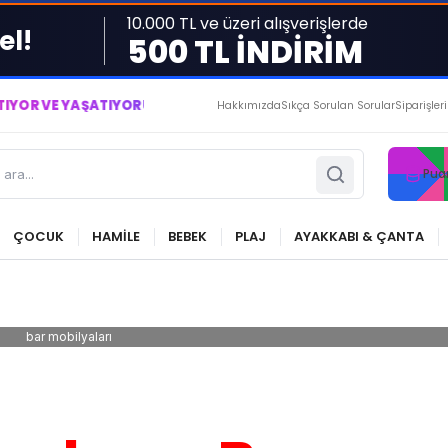
10.000 TL ve üzeri alışverişlerde
el!
500 TL İNDİRİM
AŞATIYORUZ ● BİZİMLE DAİMA KÂRDASINIZ...
Hakkımızda
Sıkça Sorulan Sorular
Siparişler
Pua
ÇOCUK
HAMİLE
BEBEK
PLAJ
AYAKKABI & ÇANTA
bar mobilyaları