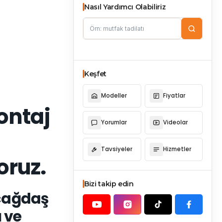
Nasıl Yardımcı Olabiliriz
Keşfet
Modeller
Fiyatlar
ontaj
Yorumlar
Videolar
Tavsiyeler
Hizmetler
oruz.
Bizi takip edin
 çağdaş
 ve