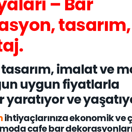
yaları – Bar
asyon, tasarım,
aj.
tasarım, imalat ve m
gun uygun fiyatlarla
yaratıyor ve yaşatıy
n
ihtiyaçlarınıza ekonomik ve
lı moda cafe bar dekorasyonları