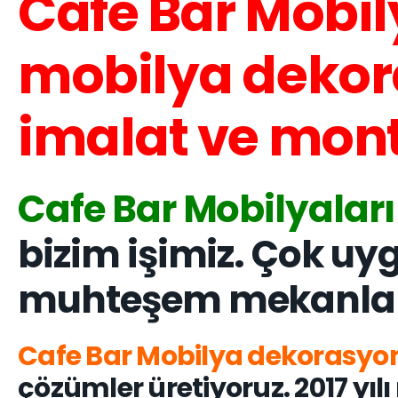
Cafe Bar Mobil
mobilya dekor
imalat ve mont
Cafe Bar Mobilyaları
bizim işimiz. Çok uy
muhteşem mekanlar 
Cafe Bar Mobilya dekorasyo
çözümler üretiyoruz. 2017 yı