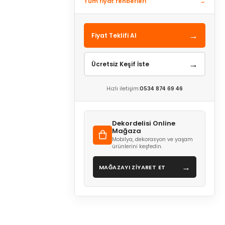
Tüm fiyat rehberleri
→
→
Fiyat Teklifi Al
→
Ücretsiz Keşif İste
Hızlı iletişim:
0534 874 69 46
Dekordelisi Online
Mağaza
Mobilya, dekorasyon ve yaşam
ürünlerini keşfedin.
→
MAĞAZAYI ZİYARET ET