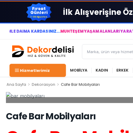
Fırsat
İlk Alışverişine Öz
Günleri
1-30 Ağustos
AİMA KÂRDASINIZ...
MUHTEŞEM YAŞAM ALANLARI YARATIYOR VE Y
MOBİLYA
KADIN
ERKEK
Hizmetlerimiz
>
>
Ana Sayfa
Dekorasyon
Cafe Bar Mobilyaları
Cafe Bar Mobilyaları