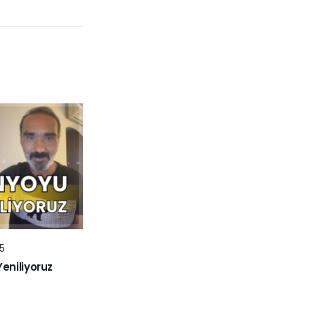
5
niliyoruz