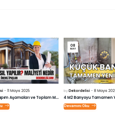
08
MAY
si
11 Mayıs 2025
Dekordelisi
8 Mayıs 202
by
Lüks Villa Yapım Aşamaları ve Toplam Maliyeti
4 M2 Banyoyu Tamamen Ye
ku
Devamını Oku