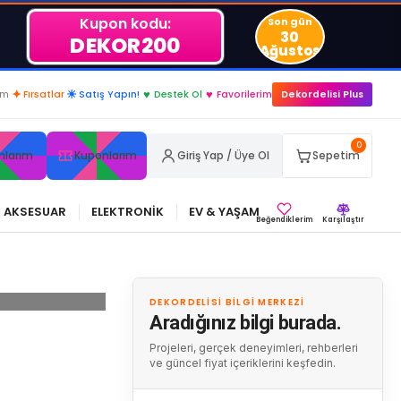
Kupon kodu:
Son gün
30
DEKOR200
Ağustos
im
✦
Fırsatlar
☀
Satış Yapın!
♥
Destek Ol
♥
Favorilerim
Dekordelisi Plus
0
nlarım
Kuponlarım
Giriş Yap / Üye Ol
Sepetim
AKSESUAR
ELEKTRONİK
EV & YAŞAM
Beğendiklerim
Karşılaştır
DEKORDELISI BILGI MERKEZI
Aradığınız bilgi burada.
Projeleri, gerçek deneyimleri, rehberleri
ve güncel fiyat içeriklerini keşfedin.