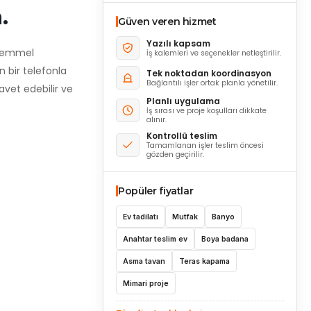
.
Güven veren hizmet
Yazılı kapsam
ükemmel
İş kalemleri ve seçenekler netleştirilir.
n bir telefonla
Tek noktadan koordinasyon
Bağlantılı işler ortak planla yönetilir.
vet edebilir ve
Planlı uygulama
İş sırası ve proje koşulları dikkate
alınır.
Kontrollü teslim
Tamamlanan işler teslim öncesi
gözden geçirilir.
Popüler fiyatlar
Ev tadilatı
Mutfak
Banyo
Anahtar teslim ev
Boya badana
Asma tavan
Teras kapama
Mimari proje