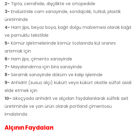
2-
Tıpta, cerrahide, dişçilikte ve ortopedide
3-
Endüstride cam sanayinde, sondajcılık, tutkal, plastik
üretiminde
4-
Ham jips, beyaz boya, kağıt dolgu malzemesi olarak kağıt
ve pamuklu tekstilde
5-
Kömür işletmelerinde kömür tozlarında kül oranını
artırmak için
6-
Ham jips, çimento sanayinde
7-
Mayalandırma için bira sanayinde
8-
Seramik sanayinde döküm ve kalıp işlerinde
9-
Anhidrit (susuz alçı) kükürt veya kükürt oksitle sülfat asidi
elde etmek için
10-
iskoçyada anhidrit ve alçıdan faydalanılarak sülfirik asit
üretiminde ve yan ürün olarak portland çimentosu
imalatında
Alçının Faydaları