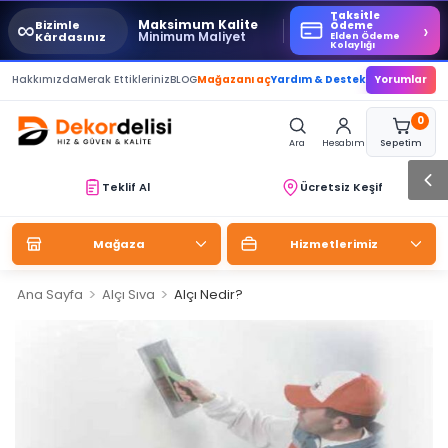
Taksitle
∞
Maksimum Kalite
Bizimle
›
Ödeme
Minimum Maliyet
Kârdasınız
Elden Ödeme
Kolaylığı
Hakkımızda
Merak Ettikleriniz
BLOG
Mağazanı aç
Yardım & Destek
Yorumlar
0
Ara
Hesabım
Sepetim
Teklif Al
Ücretsiz Keşif
Mağaza
Hizmetlerimiz
>
>
Ana Sayfa
Alçı Sıva
Alçı Nedir?