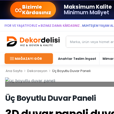
∞
Maksimum Kalite
Bizimle
Minimum Maliyet
Kârdasınız
R VE YAŞATIYORUZ ● BİZİMLE DAİMA KÂRDASINIZ...
MUHTEŞEM YAŞAM ALANLARI
MAĞAZAYI GÖR
Anahtar Teslim İnşaat
Mimari
>
>
Ana Sayfa
Dekorasyon
Üç Boyutlu Duvar Paneli
Üç Boyutlu Duvar Paneli
3D duvar paneli du