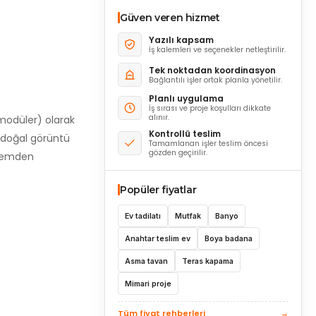
Güven veren hizmet
Yazılı kapsam
İş kalemleri ve seçenekler netleştirilir.
Tek noktadan koordinasyon
Bağlantılı işler ortak planla yönetilir.
Planlı uygulama
İş sırası ve proje koşulları dikkate
alınır.
(modüler) olarak
Kontrollü teslim
n doğal görüntü
Tamamlanan işler teslim öncesi
gözden geçirilir.
a nemden
Popüler fiyatlar
Ev tadilatı
Mutfak
Banyo
Anahtar teslim ev
Boya badana
Asma tavan
Teras kapama
Mimari proje
Tüm fiyat rehberleri
→