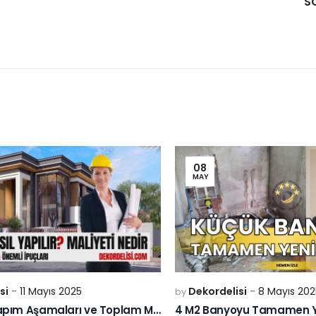
S
08
MAY
si
11 Mayıs 2025
Dekordelisi
8 Mayıs 202
by
Lüks Villa Yapım Aşamaları ve Toplam Maliyeti
4 M2 Banyoyu Tamamen Ye