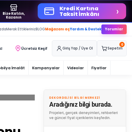
›
Kredi Kartına
Taksit İmkânı
Bize Katılın,
Kazanın
ızda
Merak Ettikleriniz
BLOG
Mağazanı aç
Yardım & Destek
Yorumlar
0
Al
Ücretsiz Keşif
Giriş Yap / Üye Ol
Sepetim
bilya İmalât
Kampanyalar
Videolar
Fiyatlar
DEKORDELISI BILGI MERKEZI
Aradığınız bilgi burada.
Projeleri, gerçek deneyimleri, rehberleri
ve güncel fiyat içeriklerini keşfedin.
onu.