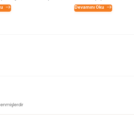
ku
Devamını Oku
tlenmişlerdir