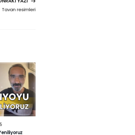
ONRAKI YAZI
Tavan resimleri
5
niliyoruz