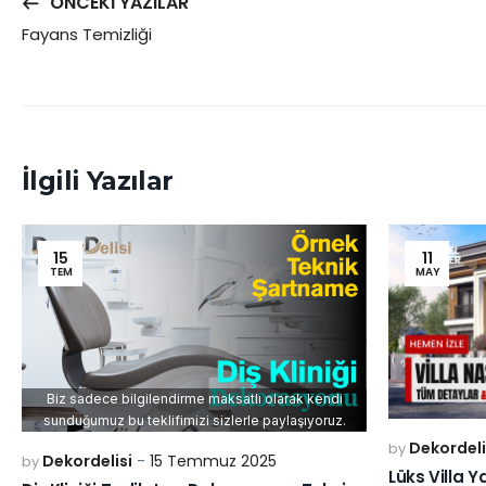
ÖNCEKI YAZILAR
Fayans Temizliği
İlgili Yazılar
15
11
TEM
MAY
Biz sadece bilgilendirme maksatlı olarak kendi
sunduğumuz bu teklifimizi sizlerle paylaşıyoruz.
Dekordeli
by
Dekordelisi
15 Temmuz 2025
by