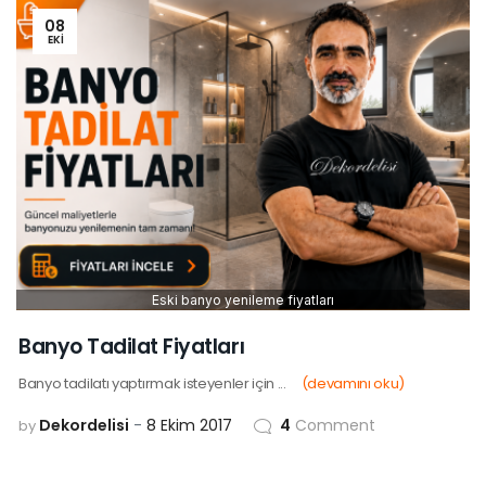
08
EKI
Eski banyo yenileme fiyatları
Banyo Tadilat Fiyatları
Banyo tadilatı yaptırmak isteyenler için ...
(devamını oku)
Dekordelisi
8 Ekim 2017
4
Comment
by