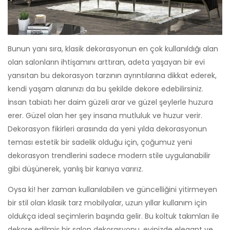
Bunun yanı sıra, klasik dekorasyonun en çok kullanıldığı alan
olan salonların ihtişamını arttıran, adeta yaşayan bir evi
yansıtan bu dekorasyon tarzının ayrıntılarına dikkat ederek,
kendi yaşam alanınızı da bu şekilde dekore edebilirsiniz.
İnsan tabiatı her daim güzeli arar ve güzel şeylerle huzura
erer. Güzel olan her şey insana mutluluk ve huzur verir.
Dekorasyon fikirleri arasında da yeni yılda dekorasyonun
teması estetik bir sadelik olduğu için, çoğumuz yeni
dekorasyon trendlerini sadece modern stile uygulanabilir
gibi düşünerek, yanlış bir kanıya varırız.
Oysa ki! her zaman kullanılabilen ve güncelliğini yitirmeyen
bir stil olan klasik tarz mobilyalar, uzun yıllar kullanım için
oldukça ideal seçimlerin başında gelir. Bu koltuk takımları ile
dekore edilmiş bir salon dekorasyonu, evinizde elegant ve