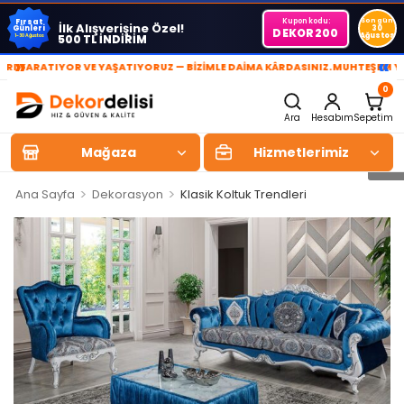
Kupon kodu:
Son gün
Fırsat
İlk Alışverişine Özel!
Günleri
30
DEKOR200
Ağustos
500 TL İNDİRİM
1-30 Ağustos
»
«
RATIYOR VE YAŞATIYORUZ — BİZİMLE DAİMA KÂRDASINIZ.
MUHTEŞEM YAŞAM A
0
Ara
Hesabım
Sepetim
Mağaza
Hizmetlerimiz
>
>
Ana Sayfa
Dekorasyon
Klasik Koltuk Trendleri