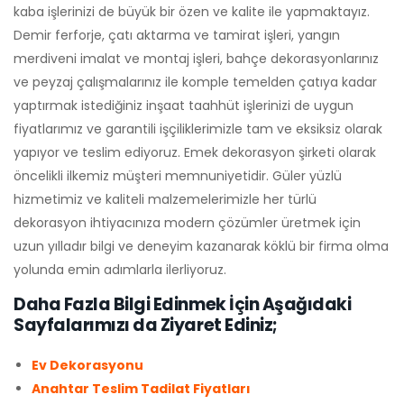
kaba işlerinizi de büyük bir özen ve kalite ile yapmaktayız.
Demir ferforje, çatı aktarma ve tamirat işleri, yangın
merdiveni imalat ve montaj işleri, bahçe dekorasyonlarınız
ve peyzaj çalışmalarınız ile komple temelden çatıya kadar
yaptırmak istediğiniz inşaat taahhüt işlerinizi de uygun
fiyatlarımız ve garantili işçiliklerimizle tam ve eksiksiz olarak
yapıyor ve teslim ediyoruz. Emek dekorasyon şirketi olarak
öncelikli ilkemiz müşteri memnuniyetidir. Güler yüzlü
hizmetimiz ve kaliteli malzemelerimizle her türlü
dekorasyon ihtiyacınıza modern çözümler üretmek için
uzun yılladır bilgi ve deneyim kazanarak köklü bir firma olma
yolunda emin adımlarla ilerliyoruz.
Daha Fazla Bilgi Edinmek İçin Aşağıdaki
Sayfalarımızı da Ziyaret Ediniz;
Ev Dekorasyonu
Anahtar Teslim Tadilat Fiyatları