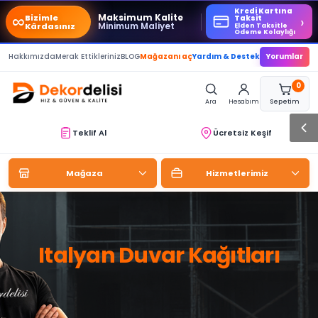
Kredi Kartına
∞
Maksimum Kalite
Bizimle
›
Taksit
Minimum Maliyet
Kârdasınız
Elden Taksitle
Ödeme Kolaylığı
Hakkımızda
Merak Ettikleriniz
BLOG
Mağazanı aç
Yardım & Destek
Yorumlar
0
Ara
Hesabım
Sepetim
Teklif Al
Ücretsiz Keşif
Mağaza
Hizmetlerimiz
Italyan Duvar Kağıtları