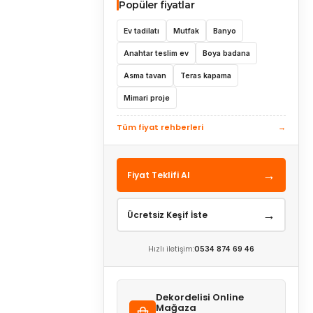
Popüler fiyatlar
Ev tadilatı
Mutfak
Banyo
Anahtar teslim ev
Boya badana
Asma tavan
Teras kapama
Mimari proje
Tüm fiyat rehberleri
→
→
Fiyat Teklifi Al
→
Ücretsiz Keşif İste
Hızlı iletişim:
0534 874 69 46
Dekordelisi Online
Mağaza