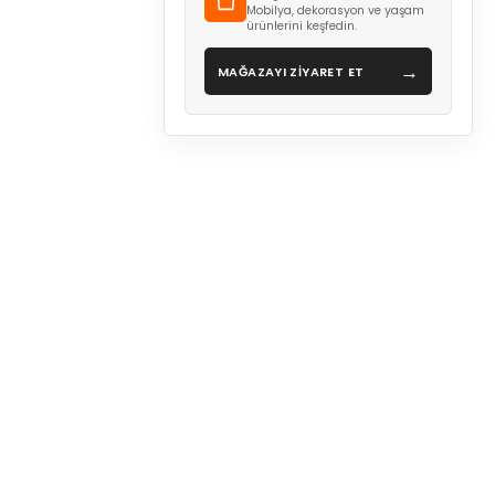
Mobilya, dekorasyon ve yaşam
ürünlerini keşfedin.
→
MAĞAZAYI ZİYARET ET