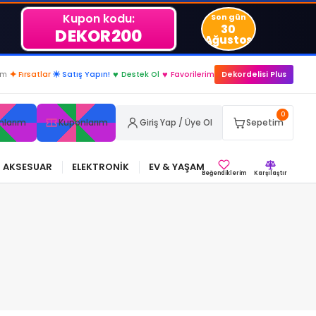
Kupon kodu:
Son gün
30
DEKOR200
Ağustos
..
im
✦
Fırsatlar
☀
Satış Yapın!
♥
Destek Ol
♥
Favorilerim
Dekordelisi Plus
0
nlarım
Kuponlarım
Giriş Yap / Üye Ol
Sepetim
AKSESUAR
ELEKTRONİK
EV & YAŞAM
Beğendiklerim
Karşılaştır