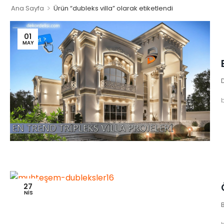
>
Ana Sayfa
Ürün “dubleks villa” olarak etiketlendi
01
MAY
D
27
NIS
B