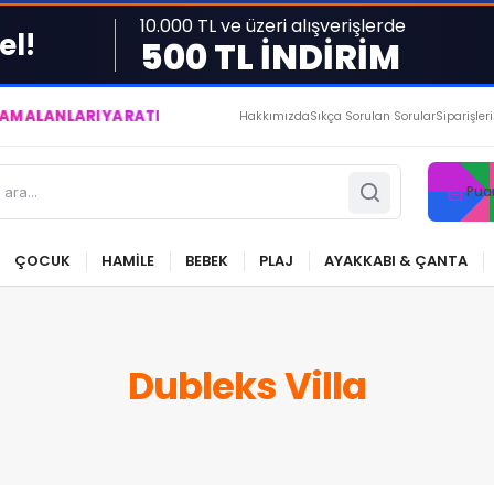
10.000 TL ve üzeri alışverişlerde
el!
500 TL İNDİRİM
ARI YARATIYOR VE YAŞATIYORUZ ● BİZİMLE DAİMA KÂRDASINIZ.
Hakkımızda
Sıkça Sorulan Sorular
Siparişler
Pua
ÇOCUK
HAMİLE
BEBEK
PLAJ
AYAKKABI & ÇANTA
Dubleks Villa