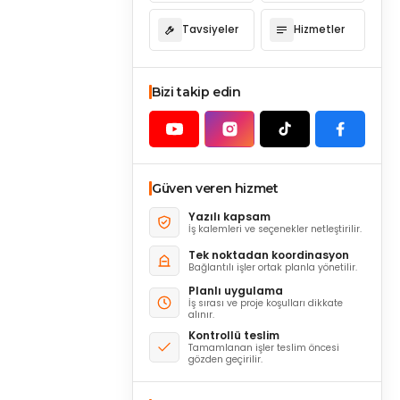
Tavsiyeler
Hizmetler
Bizi takip edin
Güven veren hizmet
Yazılı kapsam
İş kalemleri ve seçenekler netleştirilir.
Tek noktadan koordinasyon
Bağlantılı işler ortak planla yönetilir.
Planlı uygulama
İş sırası ve proje koşulları dikkate
alınır.
Kontrollü teslim
Tamamlanan işler teslim öncesi
gözden geçirilir.