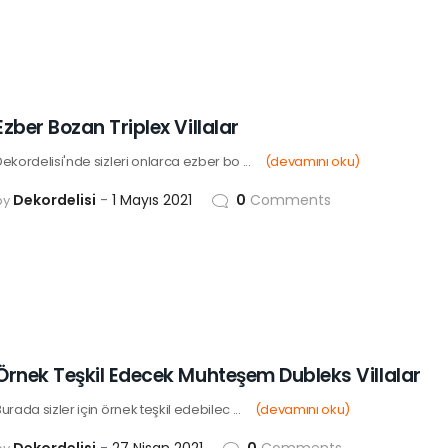
Ezber Bozan Triplex Villalar
ekordelisi'nde sizleri onlarca ezber bo ...
(devamını oku)
Dekordelisi
1 Mayıs 2021
0
Comments
by
Örnek Teşkil Edecek Muhteşem Dubleks Villalar
urada sizler için örnek teşkil edebilec ...
(devamını oku)