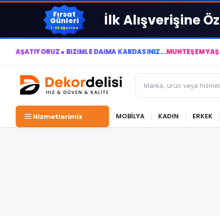
Fırsat
İlk Alışverişine Öz
Günleri
1-30 Ağustos
TIYORUZ ● BİZİMLE DAİMA KÂRDASINIZ...
MUHTEŞEM YAŞAM ALANL
MOBİLYA
KADIN
ERKEK
Hizmetlerimiz