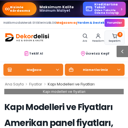
Kredi Kartına
∞
Maksimum Kalite
Bizimle
›
Taksit
Minimum Maliyet
Kârdasınız
Elden Taksitle
Ödeme Kolaylığı
Hakkımızda
Merak Ettikleriniz
BLOG
Mağazanı aç
Yardım & Destek
Yorumlar
0
Ara
Hesabım
Sepetim
Teklif Al
Ücretsiz Keşif
Mağaza
Hizmetlerimiz
>
>
Ana Sayfa
Fiyatlar
Kapı Modelleri ve Fiyatları
Kapı modelleri ve fiyatları
Kapı Modelleri ve Fiyatları
Amerikan panel fiyatları,