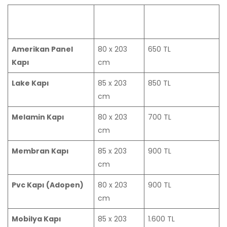
Kapı Cins
Ölçü
Montaj dahil
fiyat
Amerikan Panel
80 x 203
650 TL
Kapı
cm
Lake Kapı
85 x 203
850 TL
cm
Melamin Kapı
80 x 203
700 TL
cm
Membran Kapı
85 x 203
900 TL
cm
Pvc Kapı (Adopen)
80 x 203
900 TL
cm
Mobilya Kapı
85 x 203
1.600 TL