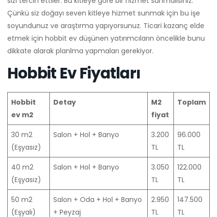
sizi tercih ettiler. Bu kitleye göre bir hizmet sunmalısınız.
Çünkü siz doğayı seven kitleye hizmet sunmak için bu işe
soyundunuz ve araştırma yapıyorsunuz. Ticari kazanç elde
etmek için hobbit ev düşünen yatırımcıların öncelikle bunu
dikkate alarak planlma yapmaları gerekiyor.
Hobbit Ev Fiyatları
Hobbit
Detay
M2
Toplam
ev m2
fiyat
30 m2
Salon + Hol + Banyo
3.200
96.000
(Eşyasız)
TL
TL
40 m2
Salon + Hol + Banyo
3.050
122.000
(Eşyasız)
TL
TL
50 m2
Salon + Oda + Hol + Banyo
2.950
147.500
(Eşyalı)
+ Peyzaj
TL
TL