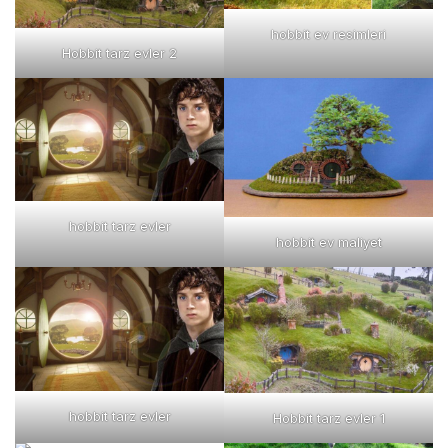
hobbit ev resimleri
Hobbit tarz evler 2
hobbit tarz evler
hobbit ev maliyet
hobbit tarz evler
Hobbit tarz evler 1