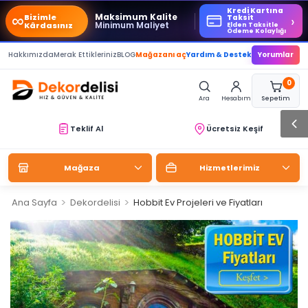
Kredi Kartına
∞
Maksimum Kalite
Bizimle
›
Taksit
Minimum Maliyet
Kârdasınız
Elden Taksitle
Ödeme Kolaylığı
Hakkımızda
Merak Ettikleriniz
BLOG
Mağazanı aç
Yardım & Destek
Yorumlar
0
Ara
Hesabım
Sepetim
Teklif Al
Ücretsiz Keşif
Mağaza
Hizmetlerimiz
>
>
Ana Sayfa
Dekordelisi
Hobbit Ev Projeleri ve Fiyatları