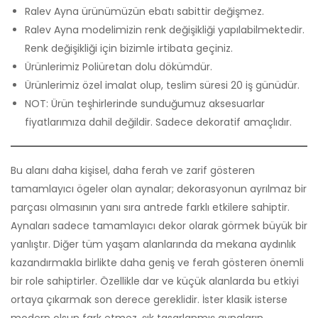
Ralev Ayna ürünümüzün ebatı sabittir değişmez.
Ralev Ayna modelimizin renk değişikliği yapılabilmektedir.
Renk değişikliği için bizimle irtibata geçiniz.
Ürünlerimiz Poliüretan dolu dökümdür.
Ürünlerimiz özel imalat olup, teslim süresi 20 iş günüdür.
NOT: Ürün teşhirlerinde sunduğumuz aksesuarlar
fiyatlarımıza dahil değildir. Sadece dekoratif amaçlıdır.
Bu alanı daha kişisel, daha ferah ve zarif gösteren
tamamlayıcı ögeler olan aynalar; dekorasyonun ayrılmaz bir
parçası olmasının yanı sıra antrede farklı etkilere sahiptir.
Aynaları sadece tamamlayıcı dekor olarak görmek büyük bir
yanlıştır. Diğer tüm yaşam alanlarında da mekana aydınlık
kazandırmakla birlikte daha geniş ve ferah gösteren önemli
bir role sahiptirler. Özellikle dar ve küçük alanlarda bu etkiyi
ortaya çıkarmak son derece gereklidir. İster klasik isterse
modern olsun fark etmez, şık tasarlanmış aynaların