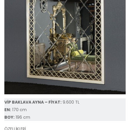
VİP BAKLAVA AYNA – FİYAT:
9.600 TL
EN:
170 cm
BOY:
196 cm
ÖZELLİKLERİ