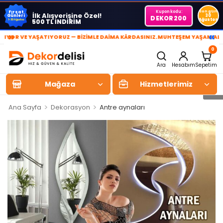
Kupon kodu:
Son gün
Fırsat
İlk Alışverişine Özel!
Günleri
30
DEKOR200
Ağustos
500 TL İNDİRİM
1-30 Ağustos
»
«
YAŞATIYORUZ — BİZİMLE DAİMA KÂRDASINIZ.
MUHTEŞEM YAŞAM ALANLARI YAR
0
Ara
Hesabım
Sepetim
Mağaza
Hizmetlerimiz
>
>
Ana Sayfa
Dekorasyon
Antre aynaları