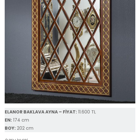
ELANOR BAKLAVA AYNA – FİYAT:
11.600 TL
EN:
174 cm
BOY:
202 cm