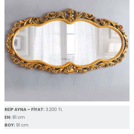
REİP AYNA – FİYAT:
3.200 TL
EN:
81 cm
BOY:
91 cm