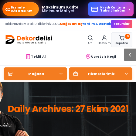
∞
Maksimum Kalite
Bizimle
›
Kredi Kartına
Minimum Maliyet
Taksit İmkânı
Kârdasınız
Hakkımızda
Merak Ettikleriniz
BLOG
Mağazanı aç
Yardım & Destek
Yorumlar
0
Ara
Hesabım
Sepetim
Teklif Al
Ücretsiz Keşif
Mağaza
Hizmetlerimiz
Daily Archives: 27 Ekim 2021