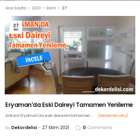
>
>
>
Ana Sayfa
2021
Ekim
27
27
EKI
Eryaman’da Eski Daireyi Tamamen Yenileme
Ankara Eryaman'da eski dairesini tamamen ...
(devamını oku)
Dekordelisi
27 Ekim 2021
0
Comments
by