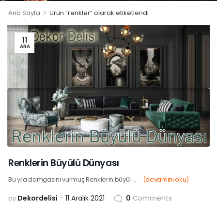
>
Ana Sayfa
Ürün “renkler” olarak etiketlendi
11
ARA
Renklerin Büyülü Dünyası
Bu yıla damgasını vurmuş Renklerin büyül ...
(devamını oku)
Dekordelisi
11 Aralık 2021
0
Comments
by