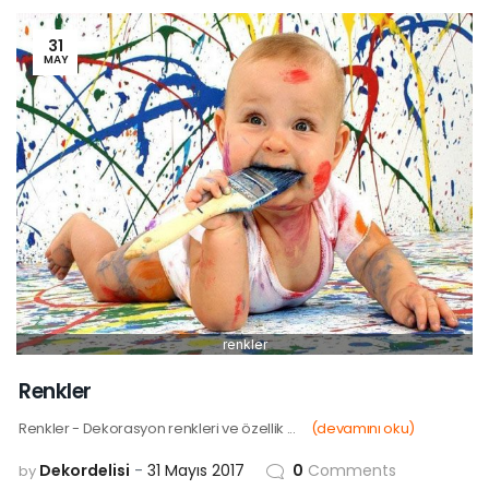
31
MAY
renkler
Renkler
Renkler - Dekorasyon renkleri ve özellik ...
(devamını oku)
Dekordelisi
31 Mayıs 2017
0
Comments
by