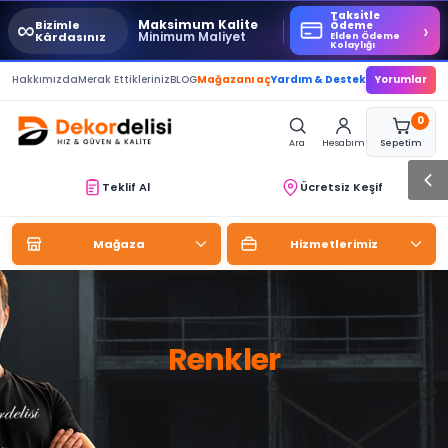
Taksitle
∞
Maksimum Kalite
Bizimle
›
Ödeme
Minimum Maliyet
Kârdasınız
Elden Ödeme
Kolaylığı
Hakkımızda
Merak Ettikleriniz
BLOG
Mağazanı aç
Yardım & Destek
Yorumlar
0
Ara
Hesabım
Sepetim
Teklif Al
Ücretsiz Keşif
Mağaza
Hizmetlerimiz
Renkler