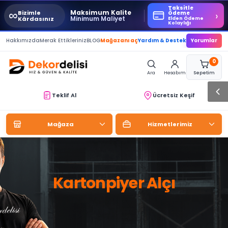
Taksitle
∞
Maksimum Kalite
Bizimle
›
Ödeme
Minimum Maliyet
Kârdasınız
Elden Ödeme
Kolaylığı
Hakkımızda
Merak Ettikleriniz
BLOG
Mağazanı aç
Yardım & Destek
Yorumlar
0
Ara
Hesabım
Sepetim
Teklif Al
Ücretsiz Keşif
Mağaza
Hizmetlerimiz
Kartonpiyer Alçı