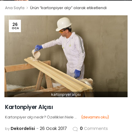
>
Ana Sayfa
Ürün “kartonpiyer alçı” olarak etiketlendi
26
OCA
kartonpiyer alçısı
Kartonpiyer Alçısı
Kartonpiyer alçı nedir? Özellikleri Nele ...
(devamını oku)
Dekordelisi
26 Ocak 2017
0
Comments
by