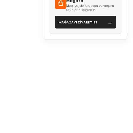
Mağaza
Mobilya, dekorasyon ve yaşam
ürünlerini keşfedin.
→
MAĞAZAYI ZİYARET ET