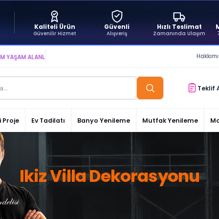
Kaliteli Ürün
Güvenli
Hızlı Teslimat
Güvenilir Hizmet
Alışveriş
Zamanında Ulaşım
Hakkım
AM ALANLARI YARATIYOR VE YAŞATIYORUZ ● BİZİMLE DAİMA KÂRDASINIZ...
Teklif 
 Proje
Ev Tadilatı
Banyo Yenileme
Mutfak Yenileme
Mo
Ikiz Villa Dekorasyonu