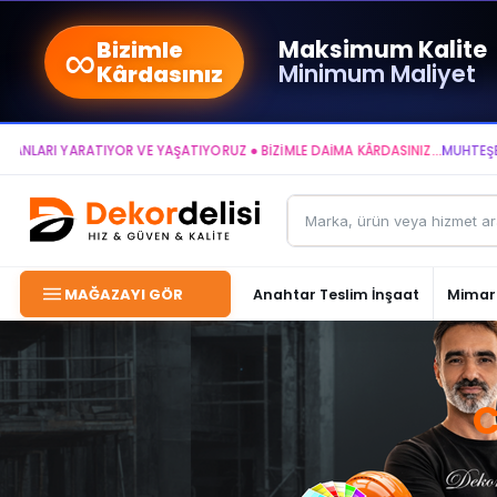
∞
Maksimum Kalite
Bizimle
Minimum Maliyet
Kârdasınız
RI YARATIYOR VE YAŞATIYORUZ ● BİZİMLE DAİMA KÂRDASINIZ...
MUHTEŞEM YA
MAĞAZAYI GÖR
Anahtar Teslim İnşaat
Mimari
C