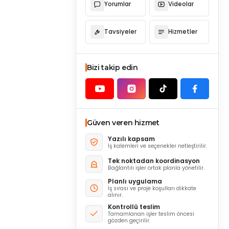
Yorumlar
Videolar
Tavsiyeler
Hizmetler
Bizi takip edin
Güven veren hizmet
Yazılı kapsam
İş kalemleri ve seçenekler netleştirilir.
Tek noktadan koordinasyon
Bağlantılı işler ortak planla yönetilir.
Planlı uygulama
İş sırası ve proje koşulları dikkate
alınır.
Kontrollü teslim
Tamamlanan işler teslim öncesi
gözden geçirilir.