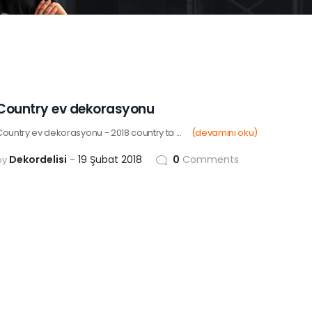
i
Country ev dekorasyonu
Country ev dekorasyonu - 2018 country ta ...
(devamını oku)
Dekordelisi
19 Şubat 2018
0
Comments
by