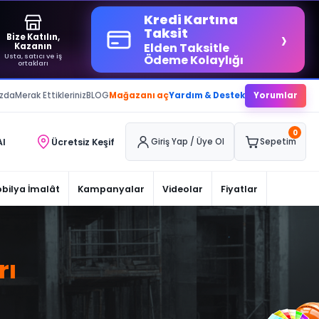
Kredi Kartına
›
Taksit
Bize Katılın,
Elden Taksitle
Kazanın
Usta, satıcı ve iş
Ödeme Kolaylığı
ortakları
ızda
Merak Ettikleriniz
BLOG
Mağazanı aç
Yardım & Destek
Yorumlar
0
Al
Ücretsiz Keşif
Giriş Yap / Üye Ol
Sepetim
bilya İmalât
Kampanyalar
Videolar
Fiyatlar
rı