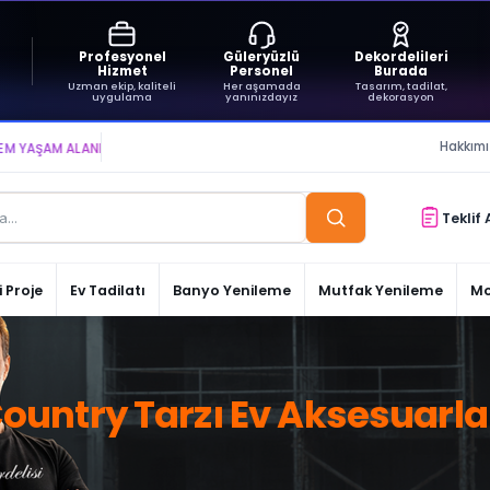
Profesyonel
Güleryüzlü
Dekordelileri
Hizmet
Personel
Burada
Uzman ekip, kaliteli
Her aşamada
Tasarım, tadilat,
uygulama
yanınızdayız
dekorasyon
Hakkım
ŞAM ALANLARI YARATIYOR VE YAŞATIYORUZ ● BİZİMLE DAİMA KÂRDASINIZ...
Teklif 
 Proje
Ev Tadilatı
Banyo Yenileme
Mutfak Yenileme
Mo
ountry Tarzı Ev Aksesuarla