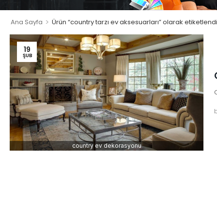
>
Ana Sayfa
Ürün “country tarzı ev aksesuarları” olarak etiketlend
19
ŞUB
country ev dekorasyonu