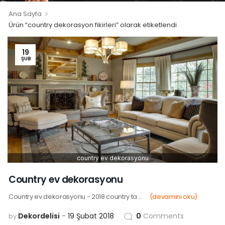
>
Ana Sayfa
Ürün “country dekorasyon fikirleri” olarak etiketlendi
19
ŞUB
country ev dekorasyonu
Country ev dekorasyonu
Country ev dekorasyonu - 2018 country ta ...
(devamını oku)
Dekordelisi
19 Şubat 2018
0
Comments
by