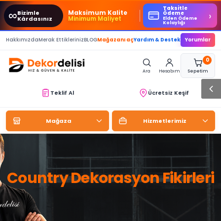
Taksitle
∞
Maksimum Kalite
Bizimle
›
Ödeme
Minimum Maliyet
Kârdasınız
Elden Ödeme
Kolaylığı
Hakkımızda
Merak Ettikleriniz
BLOG
Mağazanı aç
Yardım & Destek
Yorumlar
0
Ara
Hesabım
Sepetim
Teklif Al
Ücretsiz Keşif
Mağaza
Hizmetlerimiz
Country Dekorasyon Fikirleri