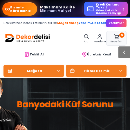
Kredi Kartına
∞
Maksimum Kalite
Bizimle
›
Taksit
Minimum Maliyet
Kârdasınız
Elden Taksitle
Ödeme Kolaylığı
Hakkımızda
Merak Ettikleriniz
BLOG
Mağazanı aç
Yardım & Destek
Yorumlar
0
Ara
Hesabım
Sepetim
Teklif Al
Ücretsiz Keşif
Mağaza
Hizmetlerimiz
Banyodaki Küf Sorunu