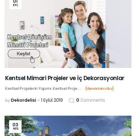
01
EYL
Kentsel Mimari Projeler ve İç Dekorasyonlar
Kentsel Projelerin Yapımı. Kentsel Proje ...
(devamını oku)
Dekordelisi
1 Eylül 2019
0
Comments
by
03
NIS