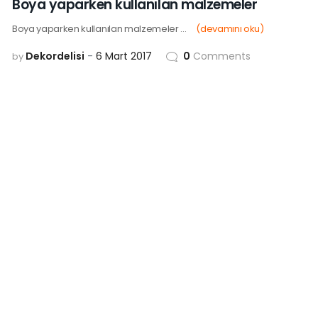
Boya yaparken kullanılan malzemeler
06
MAR
Boya yaparken kullanılan malzemeler ...
(devamını oku)
Dekordelisi
6 Mart 2017
0
Comments
by