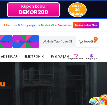
Kupon kodu:
Son gün
30
DEKOR200
Ağustos
im
✦
Fırsatlar
☀
Satış Yapın!
♥
Destek Ol
♥
Favorilerim
Dekordelisi Plus
0
nlarım
Kuponlarım
Giriş Yap / Üye Ol
Sepetim
AKSESUAR
ELEKTRONİK
EV & YAŞAM
Beğendiklerim
Karşılaştır
mu