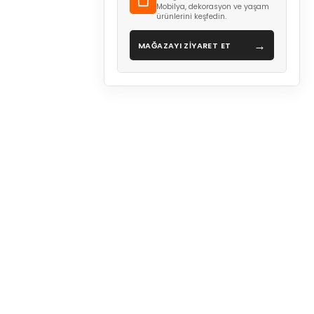
Mobilya, dekorasyon ve yaşam
ürünlerini keşfedin.
→
MAĞAZAYI ZİYARET ET