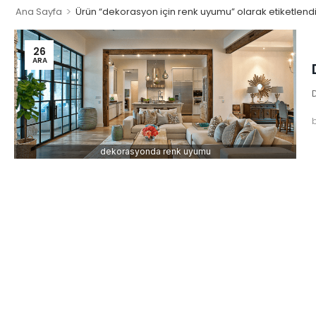
>
Ana Sayfa
Ürün “dekorasyon için renk uyumu” olarak etiketlend
26
ARA
dekorasyonda renk uyumu