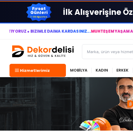
Fırsat
İlk Alışverişine Öz
Günleri
1-30 Ağustos
UZ ● BİZİMLE DAİMA KÂRDASINIZ...
MUHTEŞEM YAŞAM ALANLARI 
MOBİLYA
KADIN
ERKEK
Hizmetlerimiz
D