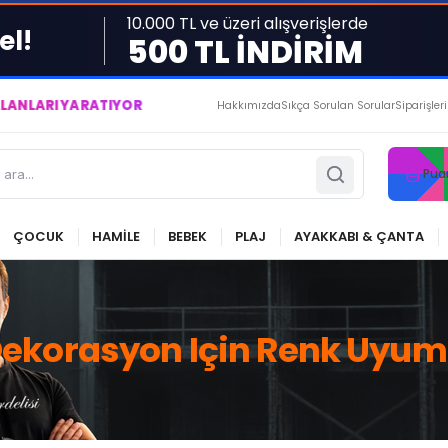
10.000 TL ve üzeri alışverişlerde
el!
500 TL İNDİRİM
YARATIYOR VE YAŞATIYORUZ ● BİZİMLE DAİMA KÂRDASINIZ...
Hakkımızda
Sıkça Sorulan Sorular
Siparişler
Pua
ÇOCUK
HAMİLE
BEBEK
PLAJ
AYAKKABI & ÇANTA
ekorasyon Için Renk Uyu