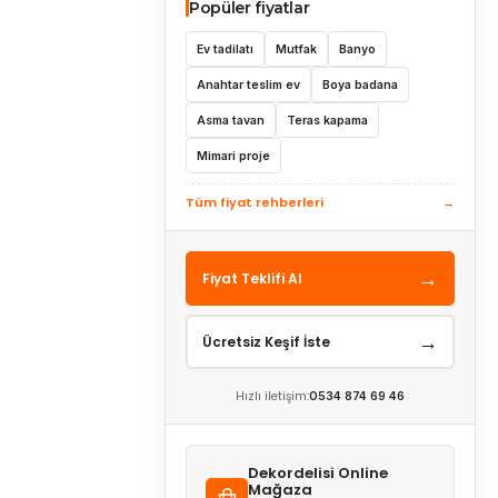
Popüler fiyatlar
Ev tadilatı
Mutfak
Banyo
Anahtar teslim ev
Boya badana
Asma tavan
Teras kapama
Mimari proje
Tüm fiyat rehberleri
→
→
Fiyat Teklifi Al
→
Ücretsiz Keşif İste
Hızlı iletişim:
0534 874 69 46
Dekordelisi Online
Mağaza