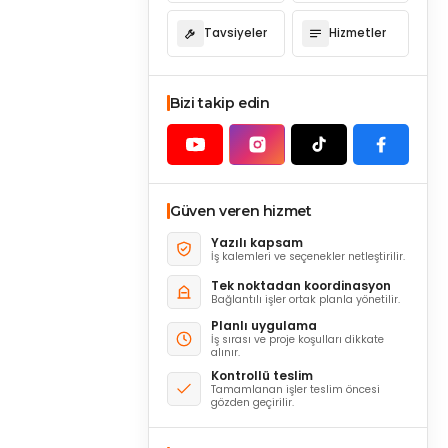
Tavsiyeler
Hizmetler
Bizi takip edin
Güven veren hizmet
Yazılı kapsam
İş kalemleri ve seçenekler netleştirilir.
Tek noktadan koordinasyon
Bağlantılı işler ortak planla yönetilir.
Planlı uygulama
İş sırası ve proje koşulları dikkate
alınır.
Kontrollü teslim
Tamamlanan işler teslim öncesi
gözden geçirilir.