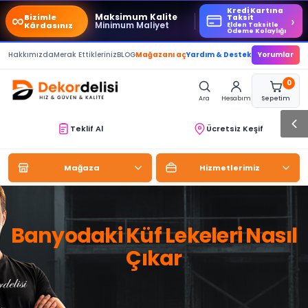
Kredi Kartına
∞
Maksimum Kalite
Bizimle
›
Taksit
Minimum Maliyet
Kârdasınız
Elden Taksitle
Ödeme Kolaylığı
Hakkımızda
Merak Ettikleriniz
BLOG
Mağazanı aç
Yardım & Destek
Yorumlar
0
Ara
Hesabım
Sepetim
Teklif Al
Ücretsiz Keşif
Mağaza
Hizmetlerimiz
Banyodaki Küf Lekeleri Nasıl
Çıkar