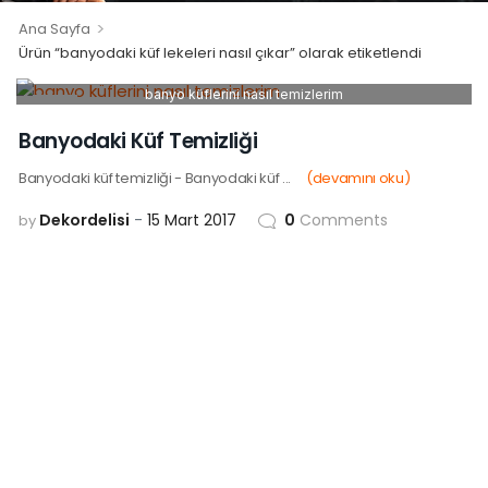
>
Ana Sayfa
Ürün “banyodaki küf lekeleri nasıl çıkar” olarak etiketlendi
banyo küflerini nasıl temizlerim
15
MAR
Banyodaki Küf Temizliği
Banyodaki küf temizliği - Banyodaki küf ...
(devamını oku)
Dekordelisi
15 Mart 2017
0
Comments
by