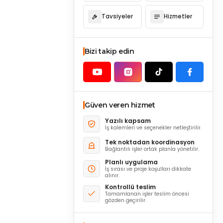
Tavsiyeler
Hizmetler
Bizi takip edin
Güven veren hizmet
Yazılı kapsam
İş kalemleri ve seçenekler netleştirilir.
Tek noktadan koordinasyon
Bağlantılı işler ortak planla yönetilir.
Planlı uygulama
İş sırası ve proje koşulları dikkate
alınır.
Kontrollü teslim
Tamamlanan işler teslim öncesi
gözden geçirilir.