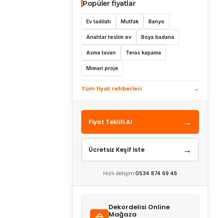
Popüler fiyatlar
Ev tadilatı
Mutfak
Banyo
Anahtar teslim ev
Boya badana
Asma tavan
Teras kapama
Mimari proje
Tüm fiyat rehberleri
→
→
Fiyat Teklifi Al
→
Ücretsiz Keşif İste
Hızlı iletişim:
0534 874 69 46
Dekordelisi Online
Mağaza