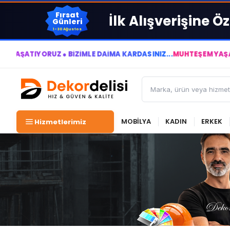
Fırsat
İlk Alışverişine Öz
Günleri
1-30 Ağustos
IYORUZ ● BİZİMLE DAİMA KÂRDASINIZ...
MUHTEŞEM YAŞAM ALANLA
MOBİLYA
KADIN
ERKEK
Hizmetlerimiz