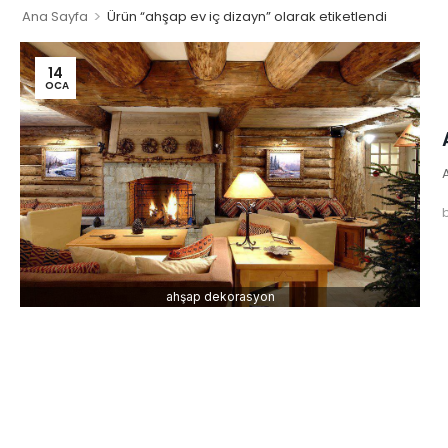
>
Ana Sayfa
Ürün “ahşap ev iç dizayn” olarak etiketlendi
14
OCA
ahşap dekorasyon