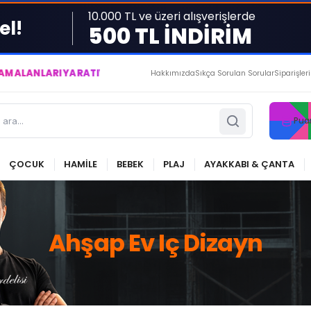
10.000 TL ve üzeri alışverişlerde
el!
500 TL İNDİRİM
RI YARATIYOR VE YAŞATIYORUZ ● BİZİMLE DAİMA KÂRDASINIZ..
Hakkımızda
Sıkça Sorulan Sorular
Siparişler
Pua
ÇOCUK
HAMİLE
BEBEK
PLAJ
AYAKKABI & ÇANTA
Ahşap Ev Iç Dizayn