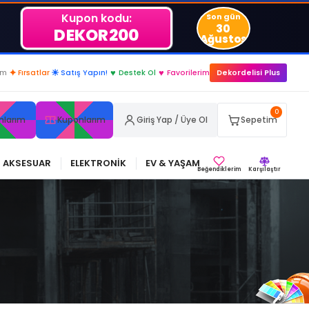
Kupon kodu:
Son gün
30
DEKOR200
Ağustos
.
im
✦
Fırsatlar
☀
Satış Yapın!
♥
Destek Ol
♥
Favorilerim
Dekordelisi Plus
0
nlarım
Kuponlarım
Giriş Yap / Üye Ol
Sepetim
AKSESUAR
ELEKTRONİK
EV & YAŞAM
Beğendiklerim
Karşılaştır