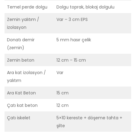
Temel perde dolgu
Dolgu toprak, blokaj dolgulu
Zemin yalıtım /
Var – 3 cm EPS
izolasyon
Donatı demir
5 mm hasır çelik
(zemin)
Zemin beton
12 cm – 15 cm
Ara kat izolasyon /
Var
yalıtım
Ara Kat Beton
15 cm
Çatı kat beton
12 cm
Çatı iskelet
5×10 kereste + döşeme tahta +
şilte