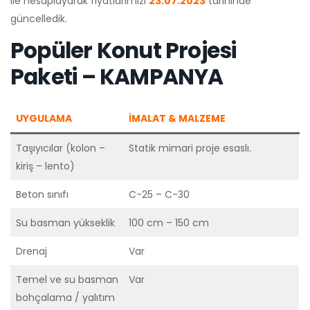
ile hesaplayarak fiyatlarımızı
23.07.2023
tarihinde
güncelledik.
Popüler Konut Projesi
Paketi – KAMPANYA
UYGULAMA
İMALAT & MALZEME
Taşıyıcılar (kolon –
Statik mimari proje esaslı.
kiriş – lento)
Beton sınıfı
C-25 – C-30
Su basman yükseklik
100 cm – 150 cm
Drenaj
Var
Temel ve su basman
Var
bohçalama / yalıtım