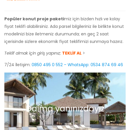
Popüler konut proje paketi
miz için bizden hızlı ve kolay
fiyat teklifi alabilirsiniz. Ada parsel bilgileriniz ile birlikte konut
modelinizi bize iletmeniz durumunda; en geç 2 saat
içerisinde sizlere ekonomik fiyat teklifimizi sunmaya hazırız.
Teklif almak için giriş yapınız;
TEKLİF AL
>
7/24 İletişim:
0850 495 0 552 – WhatsApp: 0534 874 69 46
Daima yanınızdayız