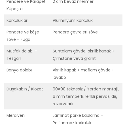
Pencere ve Parapet
2 cm beyaz mermer
Küpeşte
Korkuluklar
Alüminyum Korkuluk
Pencere ve köşe
Pencere çevreleri söve
söve – Fuga
Mutfak dolabı –
Suntalam gövde, akrilik kapak +
Tezgah
Çimstone veya granit
Banyo dolabı
Akrilik kapak + mdflam gövde +
lavabo
Duşakabin / Klozet
90×90 teknesiz / Yerden montajlı,
6 mm temperli, renkli pervaz, dış
rezervuarlı
Merdiven
Laminat parke kaplama –
Paslanmaz korkuluk