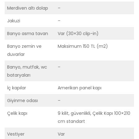
Merdiven altı dolap
–
Jakuzi
–
Banyo asma tavan
Var (30×30 clip-in)
Banyo zemin ve
Maksimum 150 TL (m2)
duvarlar
Banyo, mutfak, wc
–
bataryaları
İç kapılar
Amerikan panel kapı
Giyinme odası
–
Çelik kapı
9 kilit, güvenlikli, Çelik Kapı 100×210
cm standart
Vestiyer
Var