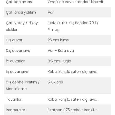
Çatı kaplaması
Ondüline veya standart kiremit
Çatı arası yalıtım
Var
Çatı yatay / dikey
Eksiz Oluk / İniş Boruları 70 lik
oluklar
Pimaş
Dış duvar
25 cm bims
Dış duvar sıva
Var – Kara sıva
İç duvarlar
8’5 cm Tuğla
İç duvar sıva
Kaba, karışık, saten alçı sıva.
Dış cephe Yalıtım /
5’lük eps
Mantaloma
Tavanlar
Kaba, karışık, saten alçı sıva.
Pencereler
Fıratpen S75 serisi – Renkli –