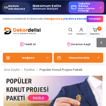
Taksitle
∞
Maksimum Kalite
Bizimle
›
Ödeme
Minimum Maliyet
Kârdasınız
Elden Ödeme
Kolaylığı
Hakkımızda
Merak Ettikleriniz
BLOG
Mağazanı aç
Yardım & Destek
Yorumlar
0
Ara
Hesabım
Sepetim
Teklif Al
Ücretsiz Keşif
Mağaza
Hizmetlerimiz
>
>
Ana Sayfa
Fiyatlar
Popüler Konut Projesi Paketi