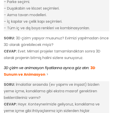
– Parke seçimi.
– Duşakabin ve klozet seçimleri.
– Asma tavan modelleri.
– İç kapılar ve çelik kapı seçimleri.
– Tüm iç ve dış boya renkleri ve kombinasyonları.
SORU:
3D çizim yapıyor musunuz? Evimizi yapılmadan önce
3D olarak görebilecek miyiz?
CEVAP:
Evet. Mimari projeler tamamlandıktan sonra 3D
olarak projenin bitmiş halini sizlere sunuyoruz.
3D çizim ve animasyon fiyatlarına ayrıca göz atın:
3D
Sunum ve Animasyon
>
SORU:
İmalatlar sırasında (ev yapımı ve inşaat) bizden
yeme içme, konaklama gibi ekstra masraf gerektiren
beklentileriniz varmı?
CEVAP:
Hayır. Konteynerimizle geliyoruz, konaklama ve
yeme içme gibi ihtiyaçlarımız için sizlerden hiçbir