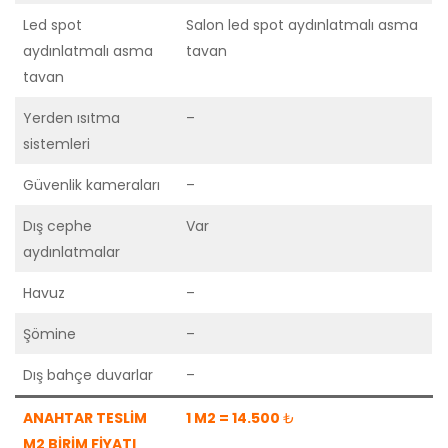
Led spot
Salon led spot aydınlatmalı asma
aydınlatmalı asma
tavan
tavan
Yerden ısıtma
–
sistemleri
Güvenlik kameraları
–
Dış cephe
Var
aydınlatmalar
Havuz
–
Şömine
–
Dış bahçe duvarlar
–
ANAHTAR TESLİM
1 M2 = 14.500
₺
M2 BİRİM FİYATI