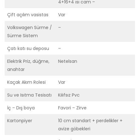
4+16+4 ısı cam –
Çift açılım vasistas
Var
Volkswagen Sürme /
–
Sürme Sistem
Çatı katı su deposu
–
Elektrik Priz, düğme,
Netelsan
anahtar
Kaçak Akım Rolesi
Var
Su ve Isıtma Tesisatı
Kılıfsız Pvc
İç – Dış boya
Favori – Zirve
Kartonpiyer
10 cm standart + perdelikler +
avize göbekleri