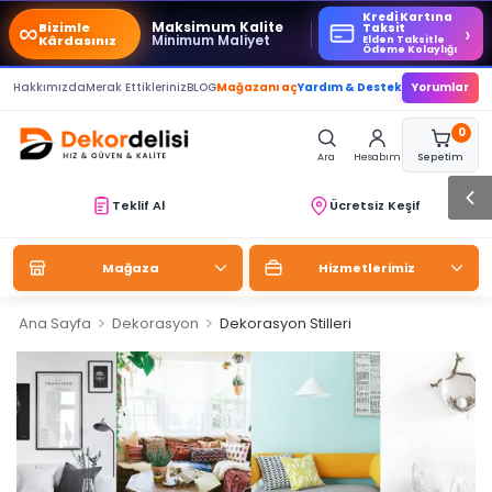
Kredi Kartına
∞
Maksimum Kalite
Bizimle
›
Taksit
Minimum Maliyet
Kârdasınız
Elden Taksitle
Ödeme Kolaylığı
Hakkımızda
Merak Ettikleriniz
BLOG
Mağazanı aç
Yardım & Destek
Yorumlar
0
Ara
Hesabım
Sepetim
Teklif Al
Ücretsiz Keşif
Mağaza
Hizmetlerimiz
>
>
Ana Sayfa
Dekorasyon
Dekorasyon Stilleri