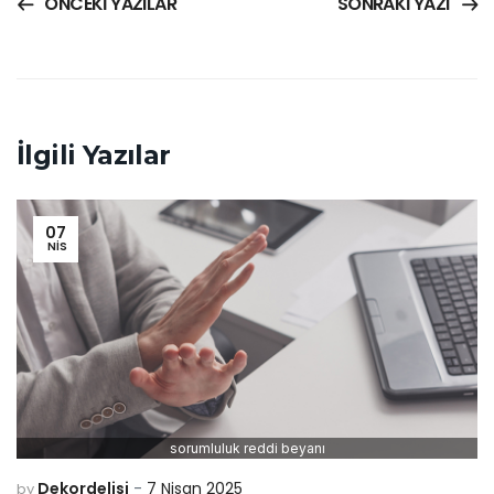
ÖNCEKI YAZILAR
SONRAKI YAZI
İlgili Yazılar
07
NIS
sorumluluk reddi beyanı
Dekordelisi
7 Nisan 2025
by