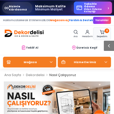
Taksitle
∞
Maksimum Kalite
Bizimle
›
Ödeme
Minimum Maliyet
Kârdasınız
Elden Ödeme
Kolaylığı
Hakkımızda
Merak Ettikleriniz
BLOG
Mağazanı aç
Yardım & Destek
Yorumlar
0
Ara
Hesabım
Sepetim
Teklif Al
Ücretsiz Keşif
Mağaza
Hizmetlerimiz
>
>
Ana Sayfa
Dekordelisi
Nasıl Çalışıyoruz