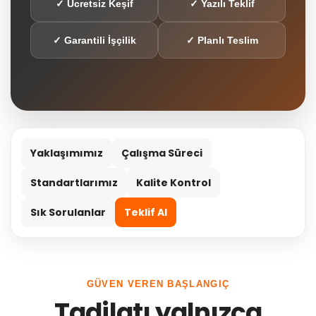
✓ Ücretsiz Keşif
✓ Yazılı Teklif
✓ Garantili İşçilik
✓ Planlı Teslim
Yaklaşımımız
Çalışma Süreci
Standartlarımız
Kalite Kontrol
Sık Sorulanlar
Teklif Al
GÜVEN VEREN BAŞLANGIÇ
Tadilatı yalnızca