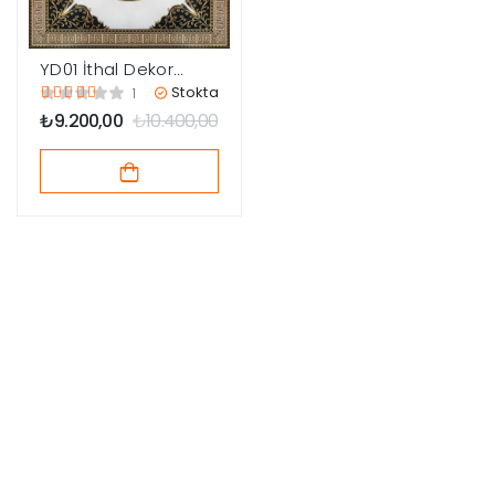
YD01 İthal Dekor
Göbek 120×120
Stokta
1
₺
9.200,00
₺
10.400,00