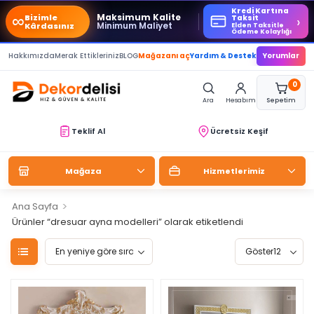
Kredi Kartına
∞
Maksimum Kalite
Bizimle
›
Taksit
Minimum Maliyet
Kârdasınız
Elden Taksitle
Ödeme Kolaylığı
Hakkımızda
Merak Ettikleriniz
BLOG
Mağazanı aç
Yardım & Destek
Yorumlar
0
Ara
Hesabım
Sepetim
Teklif Al
Ücretsiz Keşif
Mağaza
Hizmetlerimiz
>
Ana Sayfa
Ürünler “dresuar ayna modelleri” olarak etiketlendi