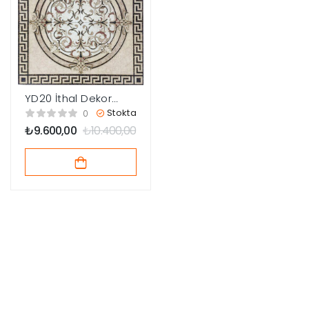
YD20 İthal Dekor
Göbek 120×120
Stokta
0
₺
9.600,00
₺
10.400,00