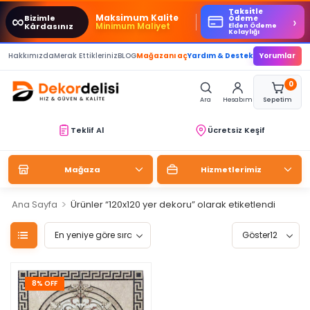
Taksitle
∞
Maksimum Kalite
Bizimle
›
Ödeme
Minimum Maliyet
Kârdasınız
Elden Ödeme
Kolaylığı
Hakkımızda
Merak Ettikleriniz
BLOG
Mağazanı aç
Yardım & Destek
Yorumlar
0
Ara
Hesabım
Sepetim
Teklif Al
Ücretsiz Keşif
Mağaza
Hizmetlerimiz
>
Ana Sayfa
Ürünler “120x120 yer dekoru” olarak etiketlendi
8% OFF