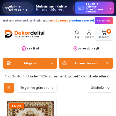
Taksitle
∞
Maksimum Kalite
Bizimle
›
Ödeme
Minimum Maliyet
Kârdasınız
Elden Ödeme
Kolaylığı
Hakkımızda
Merak Ettikleriniz
BLOG
Mağazanı aç
Yardım & Destek
Yorumlar
0
Ara
Hesabım
Sepetim
Teklif Al
Ücretsiz Keşif
Mağaza
Hizmetlerimiz
>
Ana Sayfa
Ürünler “120x120 seramik göbek” olarak etiketlendi
8% OFF