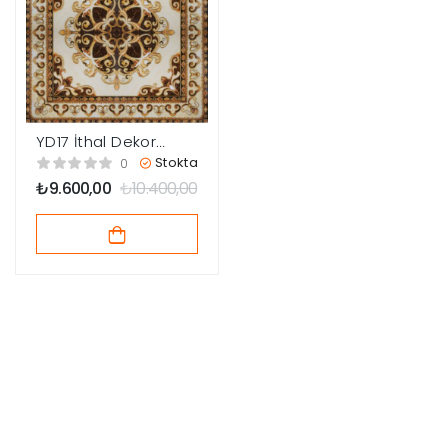
YD17 İthal Dekor
Göbek 120×120
Stokta
0
₺
9.600,00
₺
10.400,00