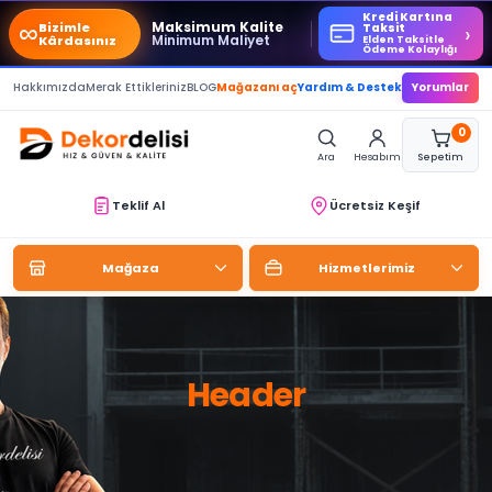
Kredi Kartına
∞
Maksimum Kalite
Bizimle
›
Taksit
Minimum Maliyet
Kârdasınız
Elden Taksitle
Ödeme Kolaylığı
Hakkımızda
Merak Ettikleriniz
BLOG
Mağazanı aç
Yardım & Destek
Yorumlar
0
Ara
Hesabım
Sepetim
Teklif Al
Ücretsiz Keşif
Mağaza
Hizmetlerimiz
Header