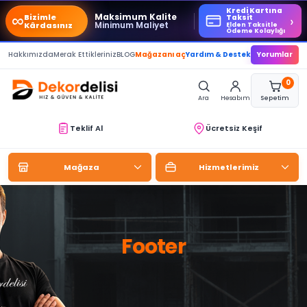
Kredi Kartına
∞
Maksimum Kalite
Bizimle
›
Taksit
Minimum Maliyet
Kârdasınız
Elden Taksitle
Ödeme Kolaylığı
Hakkımızda
Merak Ettikleriniz
BLOG
Mağazanı aç
Yardım & Destek
Yorumlar
0
Ara
Hesabım
Sepetim
Teklif Al
Ücretsiz Keşif
Mağaza
Hizmetlerimiz
Footer