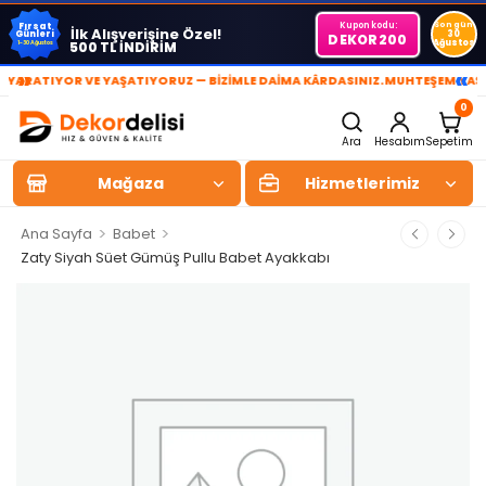
Kupon kodu:
Son gün
Fırsat
İlk Alışverişine Özel!
Günleri
30
DEKOR200
Ağustos
500 TL İNDİRİM
1-30 Ağustos
»
«
ARATIYOR VE YAŞATIYORUZ — BİZİMLE DAİMA KÂRDASINIZ.
MUHTEŞEM YAŞAM 
0
Ara
Hesabım
Sepetim
Mağaza
Hizmetlerimiz
>
>
Ana Sayfa
Babet
Zaty Siyah Süet Gümüş Pullu Babet Ayakkabı