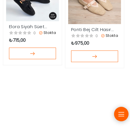
Elora Siyah Süet
Ponti Bej Cilt Hasır
Babet
Stokta
0
Detaylı Babet
Stokta
0
Ayakkabı
₺
715,00
₺
975,00