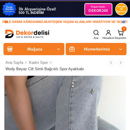
Kupon kodu:
Son gün
Fırsat
İlk Alışverişine Özel!
Günleri
30
DEKOR200
Ağustos
1-30 Ağustos
500 TL İNDİRİM
»
«
LE DAİMA KÂRDASINIZ.
MUHTEŞEM YAŞAM ALANLARI YARATIYOR VE YAŞATIYORUZ
0
Ara
Hesabım
Sepetim
Mağaza
Hizmetlerimiz
>
>
Ana Sayfa
Kadın Spor
Wody Beyaz Cilt Simli Bağcıklı Spor Ayakkabı