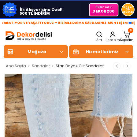
Kupon kodu:
Son gün
Fırsat
İlk Alışverişine Özel!
Günleri
30
DEKOR200
Ağustos
500 TL İNDİRİM
1-30 Ağustos
»
«
IYOR VE YAŞATIYORUZ — BİZİMLE DAİMA KÂRDASINIZ.
MUHTEŞEM YAŞAM ALA
0
Ara
Hesabım
Sepetim
Mağaza
Hizmetlerimiz
>
>
Ana Sayfa
Sandalet
Stan Beyaz Cilt Sandalet