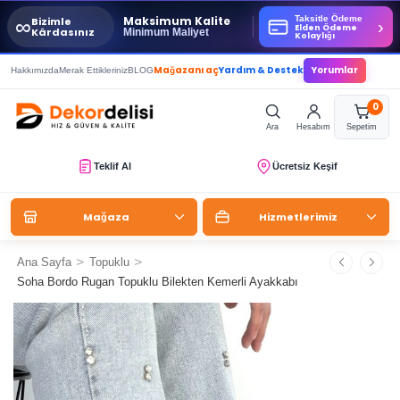
Taksitle Ödeme
Maksimum Kalite
∞
Bizimle
›
Elden Ödeme
Kârdasınız
Minimum Maliyet
Kolaylığı
Mağazanı aç
Yardım & Destek
Yorumlar
Hakkımızda
Merak Ettikleriniz
BLOG
0
Ara
Hesabım
Sepetim
Teklif Al
Ücretsiz Keşif
Mağaza
Hizmetlerimiz
>
>
Ana Sayfa
Topuklu
Soha Bordo Rugan Topuklu Bilekten Kemerli Ayakkabı