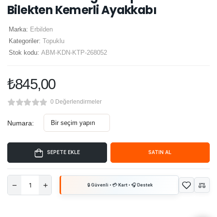
Bilekten Kemerli Ayakkabı
Marka:
Erbilden
Kategoriler:
Topuklu
Stok kodu:
ABM-KDN-KTP-268052
₺
845,00
0 Değerlendirmeler
Numara:
SEPETE EKLE
SATIN AL