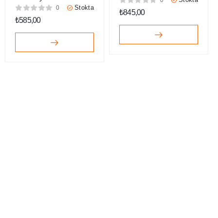
Detaylı Topuklu
Stokta
0
₺
845,00
Ayakkabı
₺
585,00