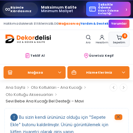
Taksitle
∞
Maksimum Kalite
Bizimle
›
Ödeme
Minimum Maliyet
Kârdasınız
Elden Ödeme
Kolaylığı
Hakkımızda
Merak Ettikleriniz
BLOG
Mağazanı aç
Yardım & Destek
Yorumlar
0
Ara
Hesabım
Sepetim
Teklif Al
Ücretsiz Keşif
Mağaza
Hizmetlerimiz
>
>
Ana Sayfa
Oto Koltukları - Ana Kucağı
>
Oto Koltuğu Aksesuarları
Sevi Bebe Ana Kucağı Bel Desteği – Mavi
Bu sizin kendi ürününüz olduğu için "Sepete
Ekle" butonu kaldırılmıştır. Ürünü görüntülemek için
lütfen ziyaretçi olarak giriş yapın.