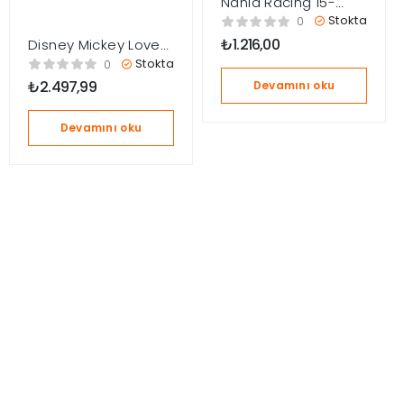
Nania Racing 15-
36kg Oto Koltuğu
Stokta
0
Yükseltici
₺
1.216,00
Disney Mickey Love
Comfort Isofixli
Stokta
0
Yükseltici 15-36kg
₺
2.497,99
Devamını oku
Oto Koltuğu
Devamını oku