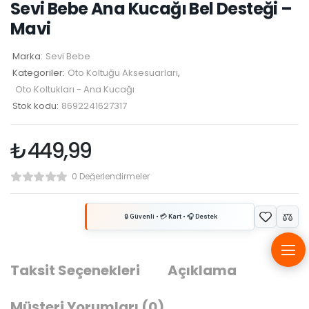
Sevi Bebe Ana Kucağı Bel Desteği –
Mavi
Marka:
Sevi Bebe
Kategoriler:
Oto Koltuğu Aksesuarları
,
Oto Koltukları - Ana Kucağı
Stok kodu:
8692241627317
₺
449,99
0 Değerlendirmeler
Taksit Seçenekleri
Açıklama
Müşteri Yorumları
(0)