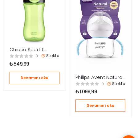
Chicco Sportif
Bardak 2 Yaş+ 350
Stokta
0
ml – Green
₺
549,99
Philips Avent Natural
Devamını oku
Response Eğitici
Stokta
0
Bardak 6 Ay+,Tepkili
₺
1.099,99
Biberon Emziği
SCF263/61
Devamını oku