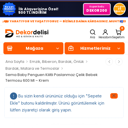
Kupon kodu:
Son gün
Fırsat
İlk Alışverişine Özel!
Günleri
30
DEKOR200
Ağustos
500 TL İNDİRİM
1-30 Ağustos
»
«
I YARATIYOR VE YAŞATIYORUZ — BİZİMLE DAİMA KÂRDASINIZ.
MUHTEŞEM YA
0
Ara
Hesabım
Sepetim
Mağaza
Hizmetlerimiz
>
>
Ana Sayfa
Emzik, Biberon, Bardak, Önlük
>
Bardak, Matara ve Termoslar
Sema Baby Penguen Kilitli Paslanmaz Çelik Bebek
Termosu 600 Ml – Krem
Bu sizin kendi ürününüz olduğu için "Sepete
Ekle" butonu kaldırılmıştır. Ürünü görüntülemek için
lütfen ziyaretçi olarak giriş yapın.