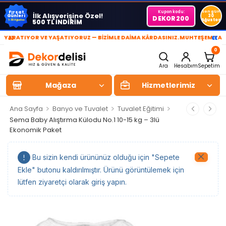
Kupon kodu:
Son gün
Fırsat
İlk Alışverişine Özel!
Günleri
30
DEKOR200
Ağustos
500 TL İNDİRİM
1-30 Ağustos
»
«
ARATIYOR VE YAŞATIYORUZ — BİZİMLE DAİMA KÂRDASINIZ.
MUHTEŞEM YAŞAM 
0
Ara
Hesabım
Sepetim
Mağaza
Hizmetlerimiz
>
>
>
Ana Sayfa
Banyo ve Tuvalet
Tuvalet Eğitimi
Sema Baby Alıştırma Külodu No.1 10-15 kg – 3lü
Ekonomik Paket
Bu sizin kendi ürününüz olduğu için "Sepete
Ekle" butonu kaldırılmıştır. Ürünü görüntülemek için
lütfen ziyaretçi olarak giriş yapın.