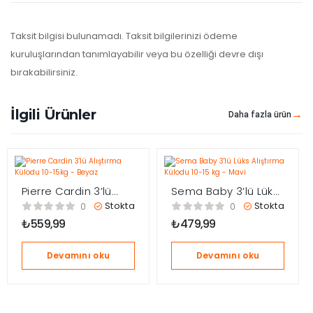
Taksit bilgisi bulunamadı. Taksit bilgilerinizi ödeme
kuruluşlarından tanımlayabilir veya bu özelliği devre dışı
bırakabilirsiniz.
İlgili Ürünler
Daha fazla ürün
Pierre Cardin 3’lü
Sema Baby 3’lü Lüks
Alıştırma Külodu 10-
Alıştırma Külodu 10-
Stokta
Stokta
0
0
15kg – Beyaz
15 kg – Mavi
₺
559,99
₺
479,99
Devamını oku
Devamını oku