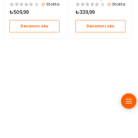
Alıştırma Külodu 10-
Alıştırma Külodu 10-
Stokta
Stokta
0
0
15kg – Mavi
15 kg – Beyaz/Mavi
₺
509,99
₺
339,99
Devamını oku
Devamını oku