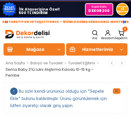
Kupon kodu:
Son gün
Fırsat
İlk Alışverişine Özel!
Günleri
30
DEKOR200
Ağustos
500 TL İNDİRİM
1-30 Ağustos
»
«
I YARATIYOR VE YAŞATIYORUZ — BİZİMLE DAİMA KÂRDASINIZ.
MUHTEŞEM YAŞ
0
Ara
Hesabım
Sepetim
Mağaza
Hizmetlerimiz
>
>
>
Ana Sayfa
Banyo ve Tuvalet
Tuvalet Eğitimi
Sema Baby 3’lü Lüks Alıştırma Külodu 10-15 kg –
Pembe
Bu sizin kendi ürününüz olduğu için "Sepete
Ekle" butonu kaldırılmıştır. Ürünü görüntülemek için
lütfen ziyaretçi olarak giriş yapın.