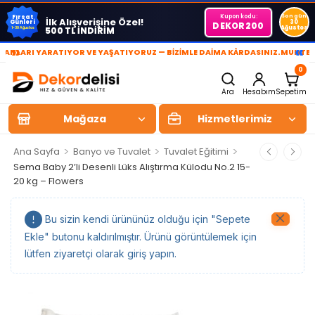
Kupon kodu:
Son gün
Fırsat
İlk Alışverişine Özel!
Günleri
30
DEKOR200
Ağustos
500 TL İNDİRİM
1-30 Ağustos
»
«
LARI YARATIYOR VE YAŞATIYORUZ — BİZİMLE DAİMA KÂRDASINIZ.
MUHTEŞEM
0
Ara
Hesabım
Sepetim
Mağaza
Hizmetlerimiz
>
>
>
Ana Sayfa
Banyo ve Tuvalet
Tuvalet Eğitimi
Sema Baby 2’li Desenli Lüks Alıştırma Külodu No.2 15-
20 kg – Flowers
Bu sizin kendi ürününüz olduğu için "Sepete
Ekle" butonu kaldırılmıştır. Ürünü görüntülemek için
lütfen ziyaretçi olarak giriş yapın.