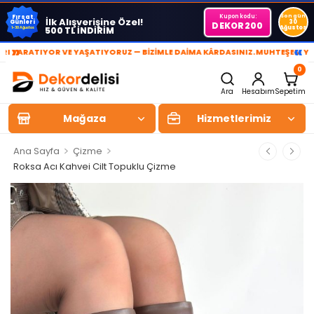
Kupon kodu:
Son gün
Fırsat
İlk Alışverişine Özel!
Günleri
30
DEKOR200
Ağustos
500 TL İNDİRİM
1-30 Ağustos
»
«
RATIYOR VE YAŞATIYORUZ — BİZİMLE DAİMA KÂRDASINIZ.
MUHTEŞEM YAŞAM 
0
Ara
Hesabım
Sepetim
Mağaza
Hizmetlerimiz
>
>
Ana Sayfa
Çizme
Roksa Acı Kahvei Cilt Topuklu Çizme