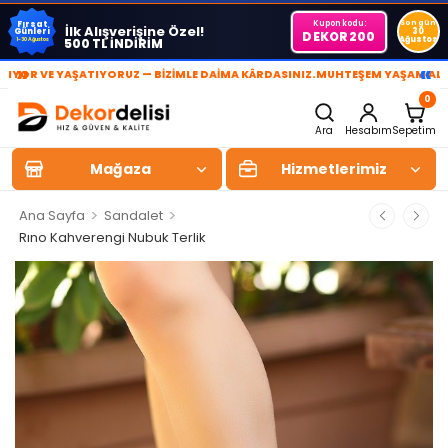
Kupon kodu:
Son gün
Fırsat
İlk Alışverişine Özel!
Günleri
30
DEKOR200
Ağustos
500 TL İNDİRİM
1-30 Ağustos
»
«
E YAŞATIYORUZ — BİZİMLE DAİMA KÂRDASINIZ.
MUHTEŞEM YAŞAM ALANLARI Y
0
Ara
Hesabım
Sepetim
Mağaza
Hizmetlerimiz
>
>
Ana Sayfa
Sandalet
Rıno Kahverengi Nubuk Terlik