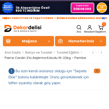
Kupon kodu:
Son gün
Fırsat
İlk Alışverişine Özel!
Günleri
30
DEKOR200
Ağustos
500 TL İNDİRİM
1-30 Ağustos
»
«
ARI YARATIYOR VE YAŞATIYORUZ — BİZİMLE DAİMA KÂRDASINIZ.
MUHTEŞEM 
0
Ara
Hesabım
Sepetim
Mağaza
Hizmetlerimiz
>
>
>
Ana Sayfa
Banyo ve Tuvalet
Tuvalet Eğitimi
Pierre Cardin 3’lü Alıştırma Külodu 16-22kg – Pembe
Bu sizin kendi ürününüz olduğu için "Sepete
Ekle" butonu kaldırılmıştır. Ürünü görüntülemek için
lütfen ziyaretçi olarak giriş yapın.