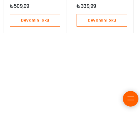
15kg – Mavi
15 kg – Beyaz/Mavi
₺
509,99
₺
339,99
Devamını oku
Devamını oku