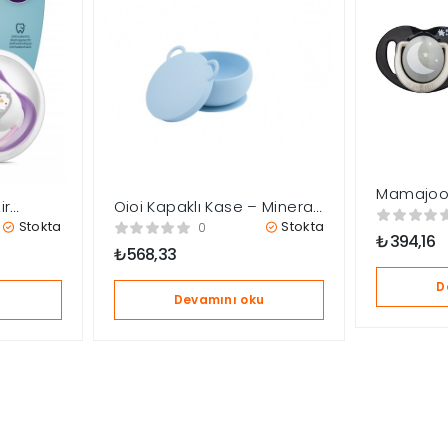
Mamajoo 
ir
Oioi Kapaklı Kase – Mineral
Saklama 
 Emzik 6-
Blue
Stokta
Stokta
Pearl Dese
0
₺
394,16
Emzik Ge
₺
568,33
Ay+
D
u
Devamını oku