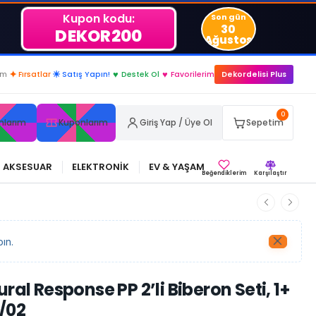
Kupon kodu:
Son gün
30
DEKOR200
Ağustos
im
✦
Fırsatlar
☀
Satış Yapın!
♥
Destek Ol
♥
Favorilerim
Dekordelisi Plus
0
nlarım
Kuponlarım
Giriş Yap / Üye Ol
Sepetim
AKSESUAR
ELEKTRONİK
EV & YAŞAM
Beğendiklerim
Karşılaştır
ın.
ral Response PP 2’li Biberon Seti, 1+
/02