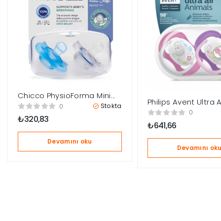
Chicco PhysioForma Mini
Philips Avent Ultra A
Soft 2’li Emzik 2-6 Ay Erkek
Stokta
0
Animals 2li Desenli
0
₺
320,83
18 Ay – Kız
₺
641,66
Devamını oku
Devamını ok