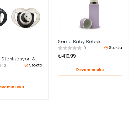
Sema Baby Bebek
Termosu 350 ml – Lila
Stokta
0
₺
410,99
Sterilizasyon &
Kutulu Black &
Stokta
0
nli İkili Ortodontik
Devamını oku
ce & Gündüz / 6
evamını oku