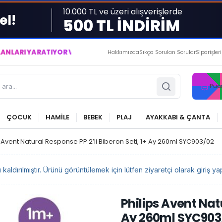
10.000 TL ve üzeri alışverişlerde
el!
500 TL İNDİRİM
YARATIYOR VE YAŞATIYORUZ ● BİZİMLE DAİMA KÂRDASINIZ...
Hakkımızda
Sıkça Sorulan Sorular
Siparişler
Pua
ÇOCUK
HAMİLE
BEBEK
PLAJ
AYAKKABI & ÇANTA
s Avent Natural Response PP 2’li Biberon Seti, 1+ Ay 260ml SYC903/02
ldırılmıştır. Ürünü görüntülemek için lütfen ziyaretçi olarak giriş yap
Philips Avent Natu
Ay 260ml SYC903