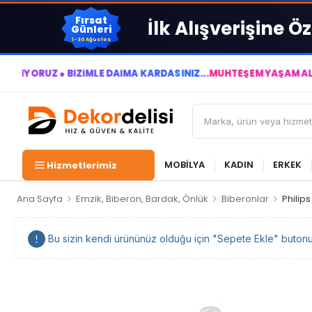
Fırsat
İlk Alışverişine Öz
Günleri
1-30 Ağustos
UZ ● BİZİMLE DAİMA KÂRDASINIZ...
MUHTEŞEM YAŞAM ALANLARI 
MOBİLYA
KADIN
ERKEK
Hizmetlerimiz
>
>
>
Ana Sayfa
Emzik, Biberon, Bardak, Önlük
Biberonlar
Philip
Bu sizin kendi ürününüz olduğu için "Sepete Ekle" butonu ka