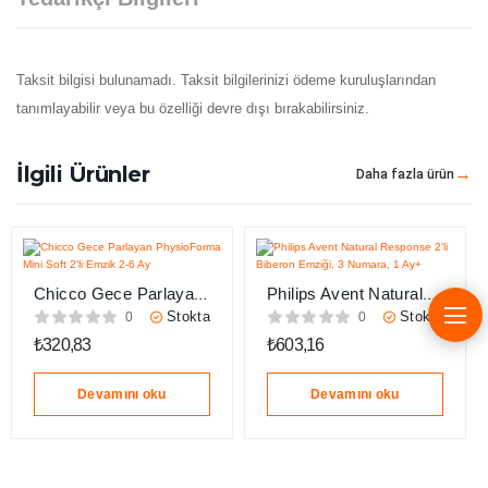
Taksit bilgisi bulunamadı. Taksit bilgilerinizi ödeme kuruluşlarından
tanımlayabilir veya bu özelliği devre dışı bırakabilirsiniz.
İlgili Ürünler
Daha fazla ürün
Chicco Gece Parlayan
Philips Avent Natural
PhysioForma Mini Soft
Response 2’li Biberon
Stokta
Stokta
0
0
2’li Emzik 2-6 Ay
Emziği, 3 Numara, 1
₺
320,83
₺
603,16
Ay+
Devamını oku
Devamını oku