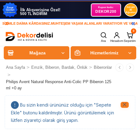
Kupon kodu:
Son gün
Fırsat
İlk Alışverişine Özel!
Günleri
30
DEKOR200
Ağustos
1-30 Ağustos
500 TL İNDİRİM
»
«
ZİMLE DAİMA KÂRDASINIZ.
MUHTEŞEM YAŞAM ALANLARI YARATIYOR VE YAŞATIYO
0
Ara
Hesabım
Sepetim
Mağaza
Hizmetlerimiz
>
>
Ana Sayfa
Emzik, Biberon, Bardak, Önlük
Biberonlar
>
Philips Avent Natural Response Anti-Colic PP Biberon 125
ml +0 ay
Bu sizin kendi ürününüz olduğu için "Sepete
Ekle" butonu kaldırılmıştır. Ürünü görüntülemek için
lütfen ziyaretçi olarak giriş yapın.