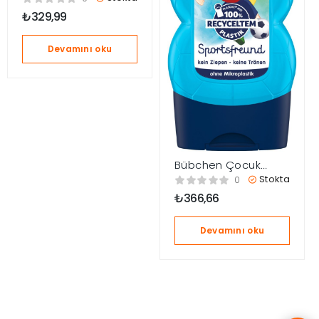
200 ml
₺
329,99
Devamını oku
Bübchen Çocuk
Şampuan&Duş Jeli 2
Stokta
0
in 1 Sporty Friend 230
₺
366,66
ml
Devamını oku