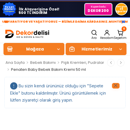
Kupon kodu:
Son gün
Fırsat
İlk Alışverişine Özel!
Günleri
30
DEKOR200
Ağustos
500 TL İNDİRİM
1-30 Ağustos
»
«
I YARATIYOR VE YAŞATIYORUZ — BİZİMLE DAİMA KÂRDASINIZ.
MUHTEŞEM YAŞ
0
Ara
Hesabım
Sepetim
Mağaza
Hizmetlerimiz
>
>
Ana Sayfa
Bebek Bakımı
Pişik Kremleri, Pudralar
>
Penaten Baby Bebek Bakım Kremi 50 ml
Bu sizin kendi ürününüz olduğu için "Sepete
Ekle" butonu kaldırılmıştır. Ürünü görüntülemek için
lütfen ziyaretçi olarak giriş yapın.